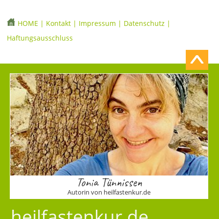
HOME
|
Kontakt
|
Impressum
|
Datenschutz
|
Haftungsausschluss
Tonia Tünnissen
Autorin von heilfastenkur.de
heilfastenkur.de