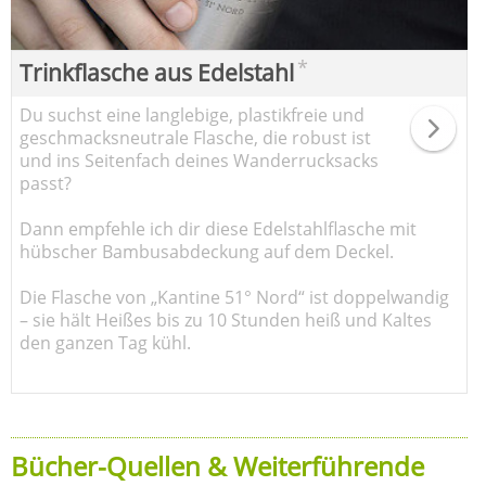
*
Trinkflasche aus Edelstahl
Du suchst eine langlebige, plastikfreie und
geschmacksneutrale Flasche, die robust ist
und ins Seitenfach deines Wanderrucksacks
passt?
Dann empfehle ich dir diese Edelstahlflasche mit
hübscher Bambusabdeckung auf dem Deckel.
Die Flasche von „Kantine 51° Nord“ ist doppelwandig
– sie hält Heißes bis zu 10 Stunden heiß und Kaltes
den ganzen Tag kühl.
Bücher-Quellen & Weiterführende