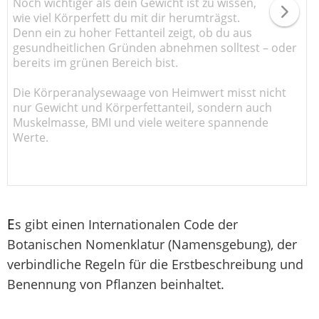
Noch wichtiger als dein Gewicht ist zu wissen,
wie viel Körperfett du mit dir herumträgst.
Denn ein zu hoher Fettanteil zeigt, ob du aus
gesundheitlichen Gründen abnehmen solltest – oder
bereits im grünen Bereich bist.
Die Körperanalysewaage von Heimwert misst nicht
nur Gewicht und Körperfettanteil, sondern auch
Muskelmasse, BMI und viele weitere spannende
Werte.
E
s gibt einen Internationalen Code der
Botanischen Nomenklatur (Namensgebung), der
verbindliche Regeln für die Erstbeschreibung und
Benennung von Pflanzen beinhaltet.