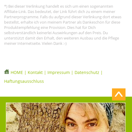
*) Bei dieser Verlinkung handelt es sich um einen sogenannten
Affiliate-Link. Das bedeutet, der Link führt dich zu einem meiner
Partnerprogramme. Falls du aufgrund dieser Verlinkung dort etwas
bestellst, erhalte ich von meinem Partner als Dankeschön für diese
Produktempfehlung eine Provision. Dies hat für Dich
selbstverständlich keinerlei Auswirkungen auf den Preis. Du
unterstützt damit den Erhalt, den weiteren Ausbau und die Pflege
meiner Internetseite. Vielen Dank :-)
HOME
|
Kontakt
|
Impressum
|
Datenschutz
|
Haftungsausschluss