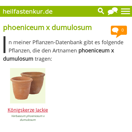
phoeniceum x dumulosum
0
I
n meiner Pflanzen-Datenbank gibt es folgende
Pflanzen, die den Artnamen
phoeniceum x
dumulosum
tragen:
Königskerze Jackie
Verbascum phoeniceum x
dumulosum