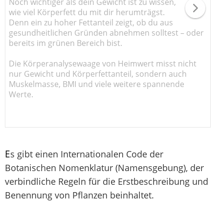
Noch wichtiger als dein Gewicht ist zu wissen,
wie viel Körperfett du mit dir herumträgst.
Denn ein zu hoher Fettanteil zeigt, ob du aus
gesundheitlichen Gründen abnehmen solltest – oder
bereits im grünen Bereich bist.
Die Körperanalysewaage von Heimwert misst nicht
nur Gewicht und Körperfettanteil, sondern auch
Muskelmasse, BMI und viele weitere spannende
Werte.
E
s gibt einen Internationalen Code der
Botanischen Nomenklatur (Namensgebung), der
verbindliche Regeln für die Erstbeschreibung und
Benennung von Pflanzen beinhaltet.