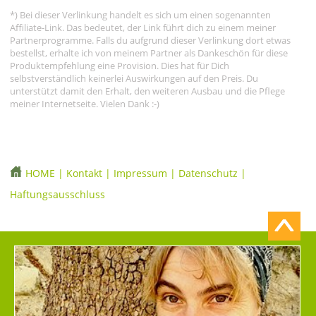
*) Bei dieser Verlinkung handelt es sich um einen sogenannten
Affiliate-Link. Das bedeutet, der Link führt dich zu einem meiner
Partnerprogramme. Falls du aufgrund dieser Verlinkung dort etwas
bestellst, erhalte ich von meinem Partner als Dankeschön für diese
Produktempfehlung eine Provision. Dies hat für Dich
selbstverständlich keinerlei Auswirkungen auf den Preis. Du
unterstützt damit den Erhalt, den weiteren Ausbau und die Pflege
meiner Internetseite. Vielen Dank :-)
HOME
|
Kontakt
|
Impressum
|
Datenschutz
|
Haftungsausschluss