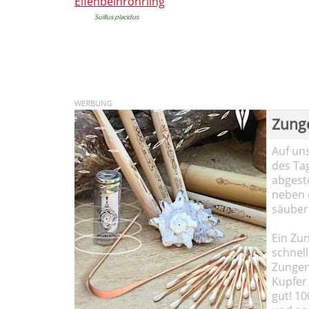
Elfenbeinröhrling
Suillus placidus
Zung
Auf un
des Ta
abgesto
neben 
säuber
Ein Zun
schnell
Zungen
Kupfer 
gut! 10