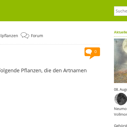
Aktuell
ilpflanzen
Forum
0
folgende Pflanzen, die den Artnamen
08. Aug
Neumon
Vollmon
Gehörst