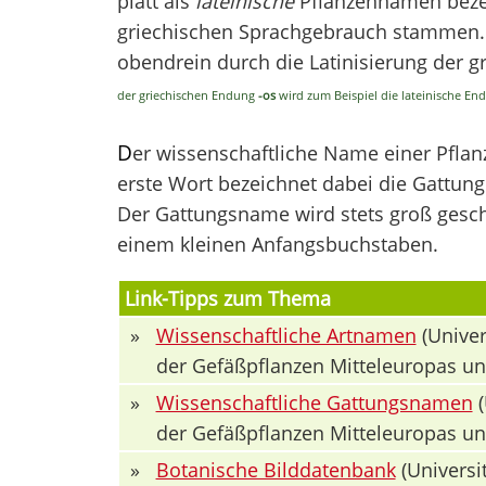
platt als
lateinische
Pflanzennamen bezei
griechischen Sprachgebrauch stammen. V
obendrein durch die Latinisierung der 
der griechischen Endung
-os
wird zum Beispiel die lateinische E
D
er wissenschaftliche Name einer Pfla
erste Wort bezeichnet dabei die Gattung 
Der Gattungsname wird stets groß geschr
einem kleinen Anfangsbuchstaben.
Link-Tipps zum Thema
»
Wissenschaftliche Artnamen
(Univer
der Gefäßpflanzen Mitteleuropas u
»
Wissenschaftliche Gattungsnamen
(
der Gefäßpflanzen Mitteleuropas u
»
Botanische Bilddatenbank
(Universit