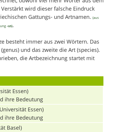
chnet, obwohl viel mehr Wörter aus dem
erstärkt wird dieser falsche Eindruck
griechischen Gattungs- und Artnamen.
(aus
.
ndung
-us
)
nze besteht immer aus zwei Wörtern. Das
(genus) und das zweite die Art (species).
ieben, die Artbezeichnung startet mit
sität Essen)
nd ihre Bedeutung
Universität Essen)
nd ihre Bedeutung
ät Basel)