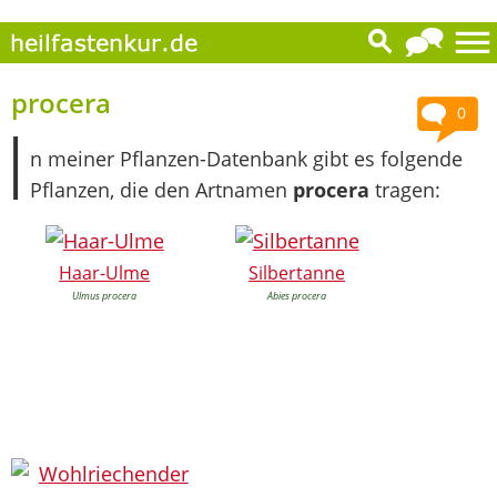
procera
0
I
n meiner Pflanzen-Datenbank gibt es folgende
Pflanzen, die den Artnamen
procera
tragen:
Haar-Ulme
Silbertanne
Ulmus procera
Abies procera