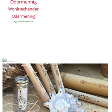
Wohlriechender
Odermennig
Agrimonia procera