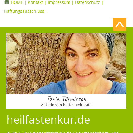
HOME
|
Kontakt
|
Impressum
|
Datenschutz
|
Haftungsausschluss
Tonia Tünnissen
Autorin von heilfastenkur.de
heilfastenkur.de