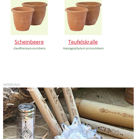
Scheinbeere
Teufelskralle
Gaultheria procumbens
Harpagophytum procumbens