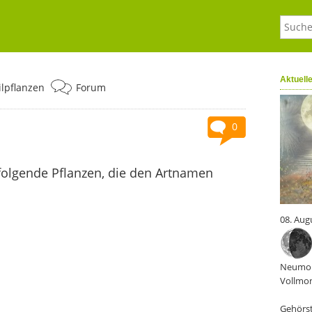
Aktuell
ilpflanzen
Forum
0
folgende Pflanzen, die den Artnamen
08. Aug
Neumon
Vollmon
Gehörst