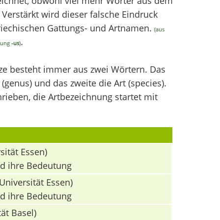
chnet, obwohl viel mehr Wörter aus dem
erstärkt wird dieser falsche Eindruck
griechischen Gattungs- und Artnamen.
(aus
.
ndung
-us
)
nze besteht immer aus zwei Wörtern. Das
(genus) und das zweite die Art (species).
ieben, die Artbezeichnung startet mit
sität Essen)
nd ihre Bedeutung
Universität Essen)
nd ihre Bedeutung
ät Basel)