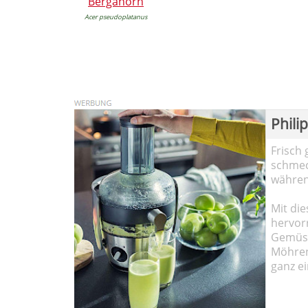
Bergahorn
Acer pseudoplatanus
Phili
Frisch 
schmec
währen
Mit die
hervor
Gemüse
Möhren!
ganz ei