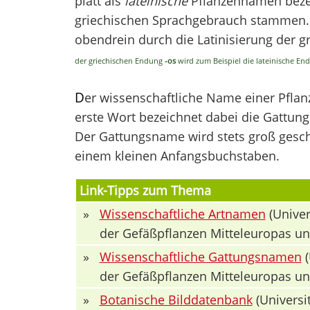
platt als
lateinische
Pflanzennamen bezei
griechischen Sprachgebrauch stammen. V
obendrein durch die Latinisierung der 
der griechischen Endung
-os
wird zum Beispiel die lateinische E
D
er wissenschaftliche Name einer Pfla
erste Wort bezeichnet dabei die Gattung 
Der Gattungsname wird stets groß geschr
einem kleinen Anfangsbuchstaben.
Link-Tipps zum Thema
»
Wissenschaftliche Artnamen
(Univer
der Gefäßpflanzen Mitteleuropas u
»
Wissenschaftliche Gattungsnamen
(
der Gefäßpflanzen Mitteleuropas u
»
Botanische Bilddatenbank
(Universit