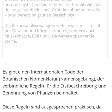
herumträgst. Denn ein zu hoher Fettanteil zeigt, ob
du aus gesundheitlichen Gründen abnehmen solltest
– oder bereits im grünen Bereich bist.
Die Körperanalysewaage von Heimwert misst nicht
nur Gewicht und Körperfettanteil, sondern auch
Muskelmasse, BMI und viele weitere spannende
Werte.
E
s gibt einen Internationalen Code der
Botanischen Nomenklatur (Namensgebung), der
verbindliche Regeln für die Erstbeschreibung und
Benennung von Pflanzen beinhaltet.
Diese Regeln sind ausgesprochen praktisch, da