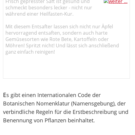
Frisch gepresster Saft ist gesund und
schmeckt besonders lecker - nicht nur
während einer Heilfasten-Kur.
Mit diesem Entsafter lassen sich nicht nur Äpfel
hervorragend entsaften, sondern auch harte
Gemüsesorten wie Rote Bete, Kartoffeln oder
Möhren! Spritzt nicht! Und lässt sich anschließend
ganz einfach reinigen!
E
s gibt einen Internationalen Code der
Botanischen Nomenklatur (Namensgebung), der
verbindliche Regeln für die Erstbeschreibung und
Benennung von Pflanzen beinhaltet.