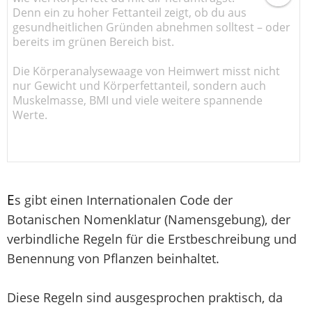
Denn ein zu hoher Fettanteil zeigt, ob du aus
gesundheitlichen Gründen abnehmen solltest – oder
bereits im grünen Bereich bist.
Die Körperanalysewaage von Heimwert misst nicht
nur Gewicht und Körperfettanteil, sondern auch
Muskelmasse, BMI und viele weitere spannende
Werte.
E
s gibt einen Internationalen Code der
Botanischen Nomenklatur (Namensgebung), der
verbindliche Regeln für die Erstbeschreibung und
Benennung von Pflanzen beinhaltet.
Diese Regeln sind ausgesprochen praktisch, da