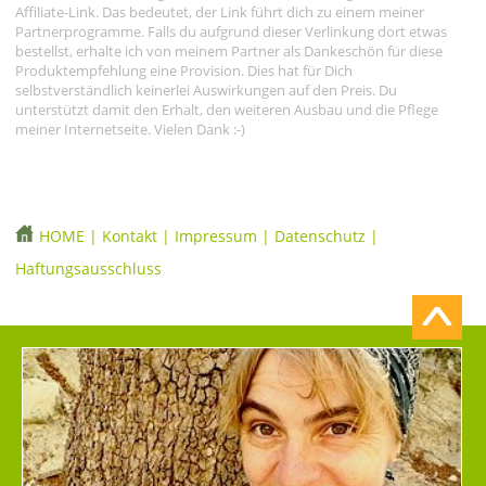
Affiliate-Link. Das bedeutet, der Link führt dich zu einem meiner
Partnerprogramme. Falls du aufgrund dieser Verlinkung dort etwas
bestellst, erhalte ich von meinem Partner als Dankeschön für diese
Produktempfehlung eine Provision. Dies hat für Dich
selbstverständlich keinerlei Auswirkungen auf den Preis. Du
unterstützt damit den Erhalt, den weiteren Ausbau und die Pflege
meiner Internetseite. Vielen Dank :-)
HOME
|
Kontakt
|
Impressum
|
Datenschutz
|
Haftungsausschluss