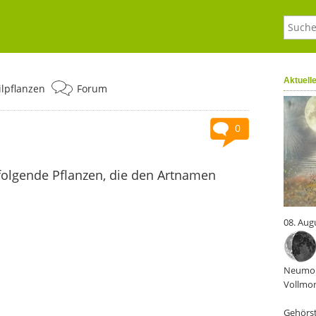
Aktuell
ilpflanzen
Forum
0
folgende Pflanzen, die den Artnamen
08. Aug
Neumon
Vollmon
Gehörst