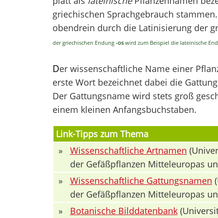
platt als
lateinische
Pflanzennamen bezei
griechischen Sprachgebrauch stammen. V
obendrein durch die Latinisierung der 
der griechischen Endung
-os
wird zum Beispiel die lateinische E
D
er wissenschaftliche Name einer Pfla
erste Wort bezeichnet dabei die Gattung 
Der Gattungsname wird stets groß geschr
einem kleinen Anfangsbuchstaben.
Link-Tipps zum Thema
»
Wissenschaftliche Artnamen
(Univer
der Gefäßpflanzen Mitteleuropas u
»
Wissenschaftliche Gattungsnamen
(
der Gefäßpflanzen Mitteleuropas u
»
Botanische Bilddatenbank
(Universit