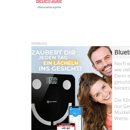
Besenrauke
Descurainia sophia
Bluet
Noch wi
wie vie
Denn ei
gesund
bereits
Die Kö
nur Ge
Muskel
Werte.