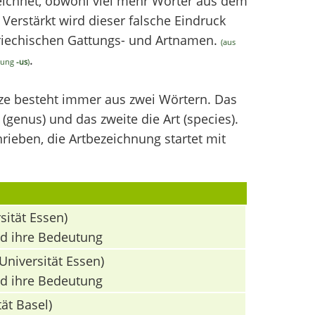
chnet, obwohl viel mehr Wörter aus dem
erstärkt wird dieser falsche Eindruck
griechischen Gattungs- und Artnamen.
(aus
.
ndung
-us
)
nze besteht immer aus zwei Wörtern. Das
(genus) und das zweite die Art (species).
ieben, die Artbezeichnung startet mit
sität Essen)
nd ihre Bedeutung
Universität Essen)
nd ihre Bedeutung
ät Basel)