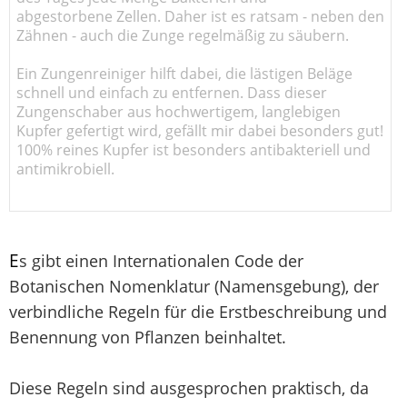
abgestorbene Zellen. Daher ist es ratsam - neben den
Zähnen - auch die Zunge regelmäßig zu säubern.
Ein Zungenreiniger hilft dabei, die lästigen Beläge
schnell und einfach zu entfernen. Dass dieser
Zungenschaber aus hochwertigem, langlebigen
Kupfer gefertigt wird, gefällt mir dabei besonders gut!
100% reines Kupfer ist besonders antibakteriell und
antimikrobiell.
E
s gibt einen Internationalen Code der
Botanischen Nomenklatur (Namensgebung), der
verbindliche Regeln für die Erstbeschreibung und
Benennung von Pflanzen beinhaltet.
Diese Regeln sind ausgesprochen praktisch, da