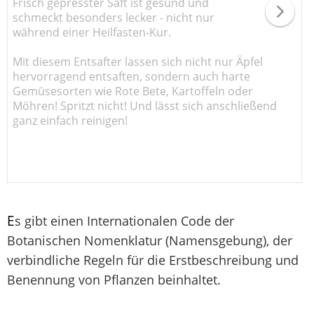
Frisch gepresster Saft ist gesund und
schmeckt besonders lecker - nicht nur
während einer Heilfasten-Kur.
Mit diesem Entsafter lassen sich nicht nur Äpfel
hervorragend entsaften, sondern auch harte
Gemüsesorten wie Rote Bete, Kartoffeln oder
Möhren! Spritzt nicht! Und lässt sich anschließend
ganz einfach reinigen!
E
s gibt einen Internationalen Code der
Botanischen Nomenklatur (Namensgebung), der
verbindliche Regeln für die Erstbeschreibung und
Benennung von Pflanzen beinhaltet.