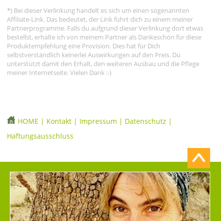
*) Bei dieser Verlinkung handelt es sich um einen sogenannten
Affiliate-Link. Das bedeutet, der Link führt dich zu einem meiner
Partnerprogramme. Falls du aufgrund dieser Verlinkung dort etwas
bestellst, erhalte ich von meinem Partner als Dankeschön für diese
Produktempfehlung eine Provision. Dies hat für Dich
selbstverständlich keinerlei Auswirkungen auf den Preis. Du
unterstützt damit den Erhalt, den weiteren Ausbau und die Pflege
meiner Internetseite. Vielen Dank :-)
HOME
|
Kontakt
|
Impressum
|
Datenschutz
|
Haftungsausschluss