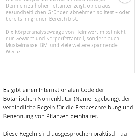
Denn ein zu hoher Fettanteil zeigt, ob du aus
gesundheitlichen Gründen abnehmen solltest – oder
bereits im grünen Bereich bist.
Die Körperanalysewaage von Heimwert misst nicht
nur Gewicht und Körperfettanteil, sondern auch
Muskelmasse, BMI und viele weitere spannende
Werte.
E
s gibt einen Internationalen Code der
Botanischen Nomenklatur (Namensgebung), der
verbindliche Regeln für die Erstbeschreibung und
Benennung von Pflanzen beinhaltet.
Diese Regeln sind ausgesprochen praktisch, da