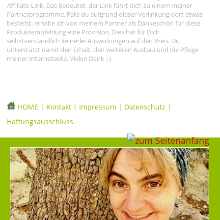
Affiliate-Link. Das bedeutet, der Link führt dich zu einem meiner
Partnerprogramme. Falls du aufgrund dieser Verlinkung dort etwas
bestellst, erhalte ich von meinem Partner als Dankeschön für diese
Produktempfehlung eine Provision. Dies hat für Dich
selbstverständlich keinerlei Auswirkungen auf den Preis. Du
unterstützt damit den Erhalt, den weiteren Ausbau und die Pflege
meiner Internetseite. Vielen Dank :-)
HOME
|
Kontakt
|
Impressum
|
Datenschutz
|
Haftungsausschluss