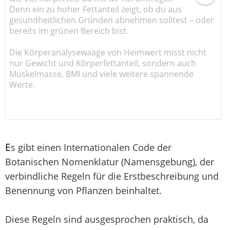
Denn ein zu hoher Fettanteil zeigt, ob du aus
gesundheitlichen Gründen abnehmen solltest – oder
bereits im grünen Bereich bist.
Die Körperanalysewaage von Heimwert misst nicht
nur Gewicht und Körperfettanteil, sondern auch
Muskelmasse, BMI und viele weitere spannende
Werte.
E
s gibt einen Internationalen Code der
Botanischen Nomenklatur (Namensgebung), der
verbindliche Regeln für die Erstbeschreibung und
Benennung von Pflanzen beinhaltet.
Diese Regeln sind ausgesprochen praktisch, da