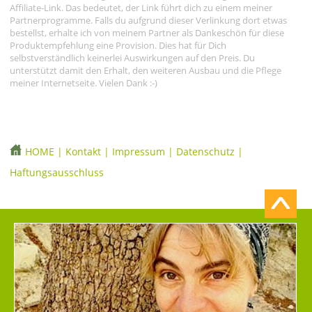
Affiliate-Link. Das bedeutet, der Link führt dich zu einem meiner
Partnerprogramme. Falls du aufgrund dieser Verlinkung dort etwas
bestellst, erhalte ich von meinem Partner als Dankeschön für diese
Produktempfehlung eine Provision. Dies hat für Dich
selbstverständlich keinerlei Auswirkungen auf den Preis. Du
unterstützt damit den Erhalt, den weiteren Ausbau und die Pflege
meiner Internetseite. Vielen Dank :-)
HOME
|
Kontakt
|
Impressum
|
Datenschutz
|
Haftungsausschluss