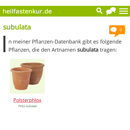
subulata
0
I
n meiner Pflanzen-Datenbank gibt es folgende
Pflanzen, die den Artnamen
subulata
tragen:
Polsterphlox
Phlox subulata