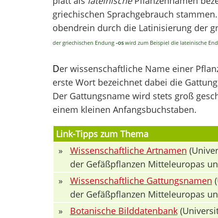
platt als
lateinische
Pflanzennamen bezei
griechischen Sprachgebrauch stammen. V
obendrein durch die Latinisierung der 
der griechischen Endung
-os
wird zum Beispiel die lateinische E
D
er wissenschaftliche Name einer Pfla
erste Wort bezeichnet dabei die Gattung 
Der Gattungsname wird stets groß geschr
einem kleinen Anfangsbuchstaben.
Link-Tipps zum Thema
»
Wissenschaftliche Artnamen
(Univer
der Gefäßpflanzen Mitteleuropas u
»
Wissenschaftliche Gattungsnamen
(
der Gefäßpflanzen Mitteleuropas u
»
Botanische Bilddatenbank
(Universit