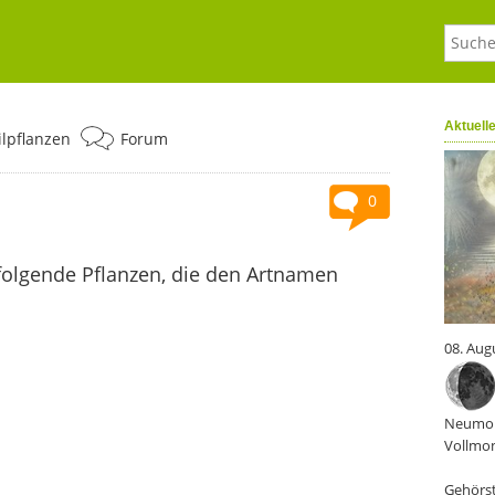
Aktuell
ilpflanzen
Forum
0
folgende Pflanzen, die den Artnamen
08. Aug
Neumon
Vollmon
Gehörst