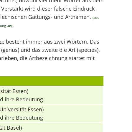
chnet, obwohl viel mehr Wörter aus dem
erstärkt wird dieser falsche Eindruck
griechischen Gattungs- und Artnamen.
(aus
.
ndung
-us
)
nze besteht immer aus zwei Wörtern. Das
(genus) und das zweite die Art (species).
ieben, die Artbezeichnung startet mit
sität Essen)
nd ihre Bedeutung
Universität Essen)
nd ihre Bedeutung
ät Basel)