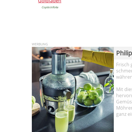
Goldfaden
Coptis trifolia
Phili
Frisch 
schmec
währen
Mit die
hervor
Gemüse
Möhren!
ganz ei