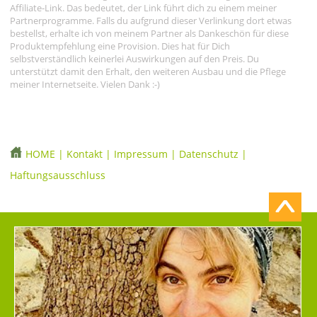
Affiliate-Link. Das bedeutet, der Link führt dich zu einem meiner
Partnerprogramme. Falls du aufgrund dieser Verlinkung dort etwas
bestellst, erhalte ich von meinem Partner als Dankeschön für diese
Produktempfehlung eine Provision. Dies hat für Dich
selbstverständlich keinerlei Auswirkungen auf den Preis. Du
unterstützt damit den Erhalt, den weiteren Ausbau und die Pflege
meiner Internetseite. Vielen Dank :-)
HOME
|
Kontakt
|
Impressum
|
Datenschutz
|
Haftungsausschluss