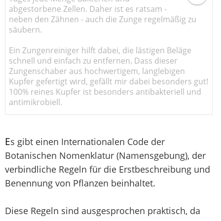
abgestorbene Zellen. Daher ist es ratsam -
neben den Zähnen - auch die Zunge regelmäßig zu
säubern.
Ein Zungenreiniger hilft dabei, die lästigen Beläge
schnell und einfach zu entfernen. Dass dieser
Zungenschaber aus hochwertigem, langlebigen
Kupfer gefertigt wird, gefällt mir dabei besonders gut!
100% reines Kupfer ist besonders antibakteriell und
antimikrobiell.
E
s gibt einen Internationalen Code der
Botanischen Nomenklatur (Namensgebung), der
verbindliche Regeln für die Erstbeschreibung und
Benennung von Pflanzen beinhaltet.
Diese Regeln sind ausgesprochen praktisch, da