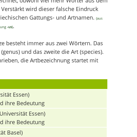
chnet, obwohl viel mehr Wörter aus dem
erstärkt wird dieser falsche Eindruck
griechischen Gattungs- und Artnamen.
(aus
.
ndung
-us
)
nze besteht immer aus zwei Wörtern. Das
(genus) und das zweite die Art (species).
ieben, die Artbezeichnung startet mit
sität Essen)
nd ihre Bedeutung
Universität Essen)
nd ihre Bedeutung
ät Basel)