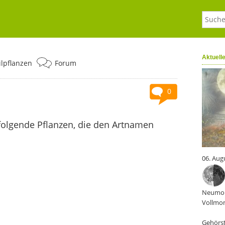
Aktuell
ilpflanzen
Forum
0
folgende Pflanzen, die den Artnamen
06. Aug
Neumon
Vollmon
Gehörst