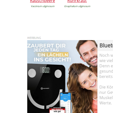
Rauschbeere
Ruhrkraut
Vaccinium uliginosum
Gnaphalium uliginosum
Bluet
Noch wi
wie vie
Denn ei
gesund
bereits
Die Kö
nur Ge
Muskel
Werte.