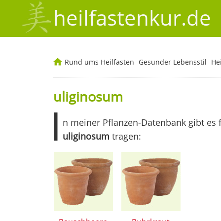
heilfastenkur.de
Rund ums Heilfasten
Gesunder Lebensstil
He
uliginosum
I
n meiner Pflanzen-Datenbank gibt es 
uliginosum
tragen: