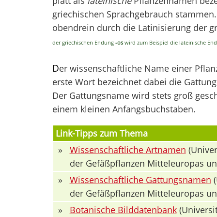
platt als
lateinische
Pflanzennamen bezei
griechischen Sprachgebrauch stammen. V
obendrein durch die Latinisierung der 
der griechischen Endung
-os
wird zum Beispiel die lateinische E
D
er wissenschaftliche Name einer Pfla
erste Wort bezeichnet dabei die Gattung 
Der Gattungsname wird stets groß geschr
einem kleinen Anfangsbuchstaben.
Link-Tipps zum Thema
»
Wissenschaftliche Artnamen
(Univer
der Gefäßpflanzen Mitteleuropas u
»
Wissenschaftliche Gattungsnamen
(
der Gefäßpflanzen Mitteleuropas u
»
Botanische Bilddatenbank
(Universit