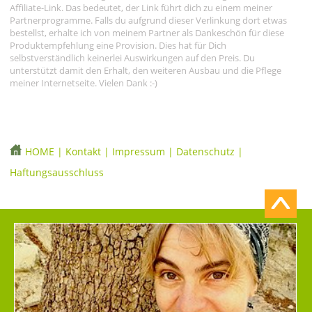
Affiliate-Link. Das bedeutet, der Link führt dich zu einem meiner
Partnerprogramme. Falls du aufgrund dieser Verlinkung dort etwas
bestellst, erhalte ich von meinem Partner als Dankeschön für diese
Produktempfehlung eine Provision. Dies hat für Dich
selbstverständlich keinerlei Auswirkungen auf den Preis. Du
unterstützt damit den Erhalt, den weiteren Ausbau und die Pflege
meiner Internetseite. Vielen Dank :-)
HOME
|
Kontakt
|
Impressum
|
Datenschutz
|
Haftungsausschluss