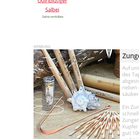
Quirlblütiger
Salbei
Salvia verticillata
Zung
Auf un
des Ta
abgesto
neben 
säuber
Ein Zun
schnell
Zungen
Kupfer 
gut! 10