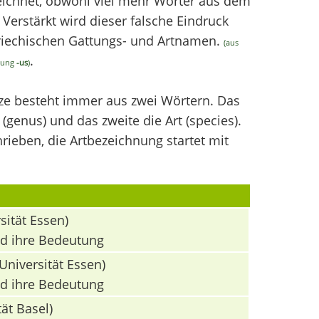
chnet, obwohl viel mehr Wörter aus dem
erstärkt wird dieser falsche Eindruck
griechischen Gattungs- und Artnamen.
(aus
.
ndung
-us
)
nze besteht immer aus zwei Wörtern. Das
(genus) und das zweite die Art (species).
ieben, die Artbezeichnung startet mit
sität Essen)
nd ihre Bedeutung
Universität Essen)
nd ihre Bedeutung
ät Basel)