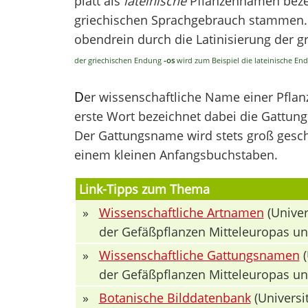
platt als
lateinische
Pflanzennamen bezei
griechischen Sprachgebrauch stammen. V
obendrein durch die Latinisierung der 
der griechischen Endung
-os
wird zum Beispiel die lateinische E
D
er wissenschaftliche Name einer Pfla
erste Wort bezeichnet dabei die Gattung 
Der Gattungsname wird stets groß geschr
einem kleinen Anfangsbuchstaben.
Link-Tipps zum Thema
»
Wissenschaftliche Artnamen
(Univer
der Gefäßpflanzen Mitteleuropas u
»
Wissenschaftliche Gattungsnamen
(
der Gefäßpflanzen Mitteleuropas u
»
Botanische Bilddatenbank
(Universit