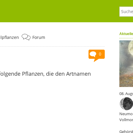
Aktuell
ilpflanzen
Forum
0
folgende Pflanzen, die den Artnamen
08. Aug
Neumon
Vollmon
Gehörst