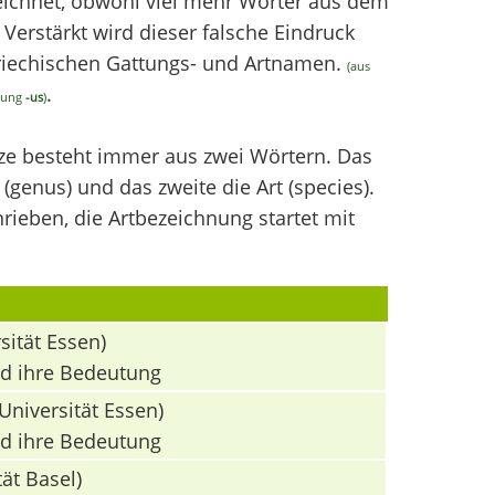
chnet, obwohl viel mehr Wörter aus dem
erstärkt wird dieser falsche Eindruck
griechischen Gattungs- und Artnamen.
(aus
.
ndung
-us
)
nze besteht immer aus zwei Wörtern. Das
(genus) und das zweite die Art (species).
ieben, die Artbezeichnung startet mit
sität Essen)
nd ihre Bedeutung
Universität Essen)
nd ihre Bedeutung
ät Basel)