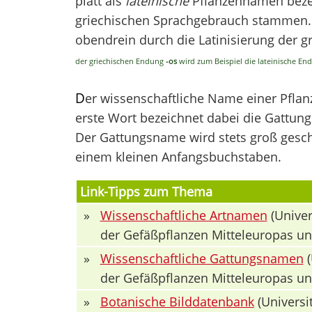
platt als
lateinische
Pflanzennamen bezei
griechischen Sprachgebrauch stammen. V
obendrein durch die Latinisierung der 
der griechischen Endung
-os
wird zum Beispiel die lateinische E
D
er wissenschaftliche Name einer Pfla
erste Wort bezeichnet dabei die Gattung 
Der Gattungsname wird stets groß geschr
einem kleinen Anfangsbuchstaben.
Link-Tipps zum Thema
»
Wissenschaftliche Artnamen
(Univer
der Gefäßpflanzen Mitteleuropas u
»
Wissenschaftliche Gattungsnamen
(
der Gefäßpflanzen Mitteleuropas u
»
Botanische Bilddatenbank
(Universit