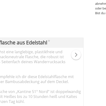
abnehm
oder be
Bist du
*
flasche aus Edelstahl
st eine langlebige, plastikfreie und
cksneutrale Flasche, die robust ist
s Seitenfach deines Wanderrucksacks
pfehle ich dir diese Edelstahlflasche mit
er Bambusabdeckung auf dem Deckel.
sche von „Kantine 51° Nord“ ist doppelwandig
ält Heißes bis zu 10 Stunden heiß und Kaltes
nzen Tag kühl.