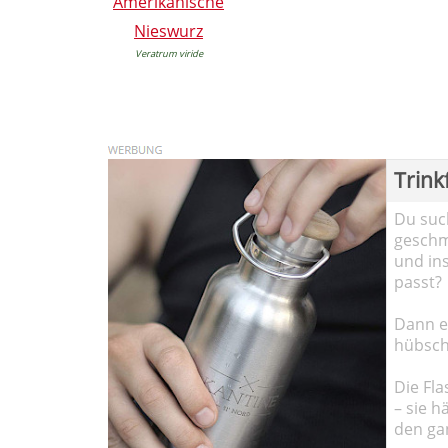
Amerikanische
Nieswurz
Veratrum viride
Trink
Du such
geschma
und in
passt?
Dann em
hübsch
Die Fla
– sie h
den ga