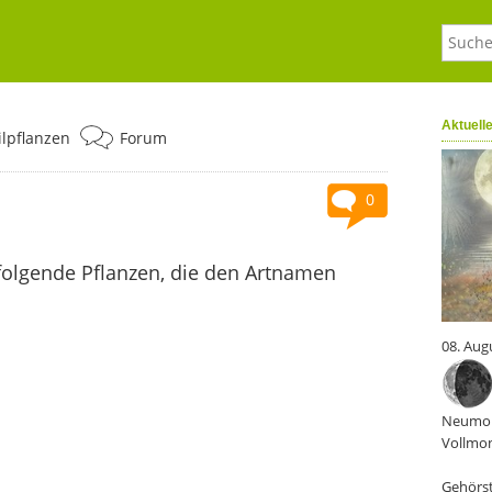
Aktuell
ilpflanzen
Forum
0
folgende Pflanzen, die den Artnamen
08. Aug
Neumon
Vollmon
Gehörst