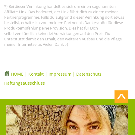
*) Bei dieser Verlinkung handelt es sich um einen sogenannten
Affiliate-Link. Das bedeutet, der Link führt dich zu einem meiner
Partnerprogramme. Falls du aufgrund dieser Verlinkung dort etwas
bestellst, erhalte ich von meinem Partner als Dankeschön für diese
Produktempfehlung eine Provision. Dies hat für Dich
selbstverständlich keinerlei Auswirkungen auf den Preis. Du
unterstützt damit den Erhalt, den weiteren Ausbau und die Pflege
meiner Internetseite. Vielen Dank :-)
HOME
|
Kontakt
|
Impressum
|
Datenschutz
|
Haftungsausschluss