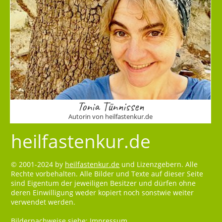
Tonia Tünnissen
Autorin von heilfastenkur.de
heilfastenkur.de
© 2001-2024 by
heilfastenkur.de
und Lizenzgebern. Alle
Rechte vorbehalten. Alle Bilder und Texte auf dieser Seite
sind Eigentum der jeweiligen Besitzer und dürfen ohne
deren Einwilligung weder kopiert noch sonstwie weiter
verwendet werden.
Bildernachweise siehe:
Impressum