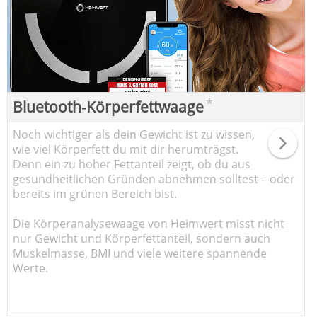
*
Bluetooth-Körperfettwaage
Noch wichtiger als dein Gewicht ist zu wissen,
wie viel Körperfett du mit dir herumträgst.
Denn ein zu hoher Fettanteil zeigt, ob du aus
gesundheitlichen Gründen abnehmen solltest – oder
bereits im grünen Bereich bist.
Die Körperanalysewaage von Heimwert misst nicht
nur Gewicht und Körperfettanteil, sondern auch
Muskelmasse, BMI und viele weitere spannende
Werte.