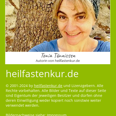
Tonia Tünnissen
Autorin von heilfastenkur.de
heilfastenkur.de
© 2001-2024 by
heilfastenkur.de
und Lizenzgebern. Alle
Rechte vorbehalten. Alle Bilder und Texte auf dieser Seite
sind Eigentum der jeweiligen Besitzer und dürfen ohne
deren Einwilligung weder kopiert noch sonstwie weiter
verwendet werden.
Bildernachweise siehe:
Impressum