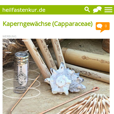
Kaperngewächse (Capparaceae)
0