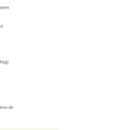
asten
b)
htig!
anio.de