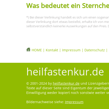
Was bedeutet ein Sternche
*) Bei dieser Verlinkung handelt es sich um einen sogena
dieser Verlinkung dort etwas bestellst, erhalte ich von 
selbstverständlich keinerlei Auswirkungen auf den Preis. 
HOME
|
Kontakt
|
Impressum
|
Datenschutz
|
heilfastenkur.de
© 2001-2024 by
heilfastenkur.de
und Lizenzgebern.
Texte auf dieser Seite sind Eigentum der jeweilig
Einwilligung weder kopiert noch sonstwie weiter 
Bildernachweise siehe:
Impressum