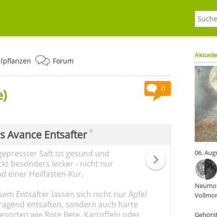
Aktuell
ilpflanzen
Forum
0
)
*
ps Avance Entsafter
gepresster Saft ist gesund und
06. Aug
kt besonders lecker - nicht nur
d einer Heilfasten-Kur.
Neumon
sem Entsafter lassen sich nicht nur Äpfel
Vollmon
ragend entsaften, sondern auch harte
sorten wie Rote Bete, Kartoffeln oder
Gehörst