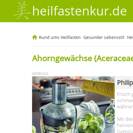
heilfastenkur.de
Rund ums Heilfasten
Gesunder Lebensstil
He
Ahorngewächse (Aceraceae
Phili
Frisch 
schmec
währen
Mit die
hervor
Gemüse