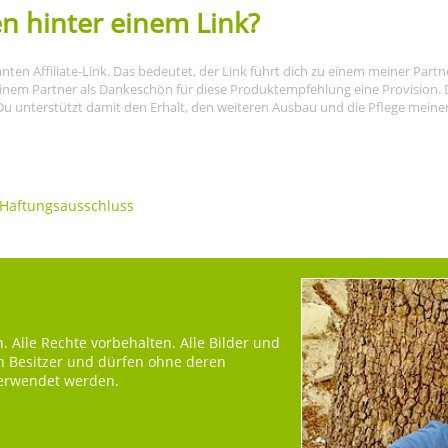
n hinter einem Link?
nnten Affiliate-Link. Das bedeutet, der Link führt dich zu einem meiner Par
meinem Partner als Dankeschön für diese Produktempfehlung eine Provision. D
Du unterstützt damit den Erhalt, den weiteren Ausbau und die Pflege meiner I
Haftungsausschluss
 Alle Rechte vorbehalten. Alle Bilder und
en Besitzer und dürfen ohne deren
verwendet werden.