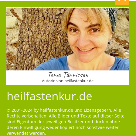
Tonia Tünnissen
Autorin von heilfastenkur.de
heilfastenkur.de
© 2001-2024 by
heilfastenkur.de
und Lizenzgebern. Alle
Rechte vorbehalten. Alle Bilder und Texte auf dieser Seite
sind Eigentum der jeweiligen Besitzer und dürfen ohne
deren Einwilligung weder kopiert noch sonstwie weiter
verwendet werden.