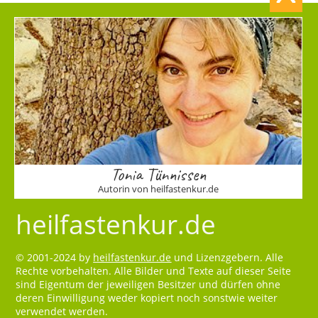
Tonia Tünnissen
Autorin von heilfastenkur.de
heilfastenkur.de
© 2001-2024 by
heilfastenkur.de
und Lizenzgebern. Alle
Rechte vorbehalten. Alle Bilder und Texte auf dieser Seite
sind Eigentum der jeweiligen Besitzer und dürfen ohne
deren Einwilligung weder kopiert noch sonstwie weiter
verwendet werden.