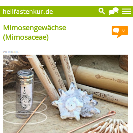
Mimosengewächse
0
(Mimosaceae)