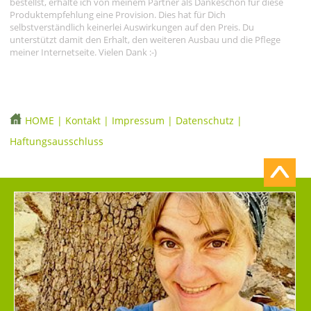
bestellst, erhalte ich von meinem Partner als Dankeschön für diese
Produktempfehlung eine Provision. Dies hat für Dich
selbstverständlich keinerlei Auswirkungen auf den Preis. Du
unterstützt damit den Erhalt, den weiteren Ausbau und die Pflege
meiner Internetseite. Vielen Dank :-)
HOME
|
Kontakt
|
Impressum
|
Datenschutz
|
Haftungsausschluss