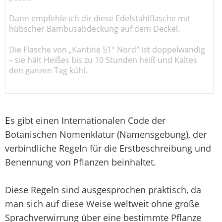
Dann empfehle ich dir diese Edelstahlflasche mit
hübscher Bambusabdeckung auf dem Deckel.
Die Flasche von „Kantine 51° Nord“ ist doppelwandig
– sie hält Heißes bis zu 10 Stunden heiß und Kaltes
den ganzen Tag kühl.
E
s gibt einen Internationalen Code der
Botanischen Nomenklatur (Namensgebung), der
verbindliche Regeln für die Erstbeschreibung und
Benennung von Pflanzen beinhaltet.
Diese Regeln sind ausgesprochen praktisch, da
man sich auf diese Weise weltweit ohne große
Sprachverwirrung über eine bestimmte Pflanze