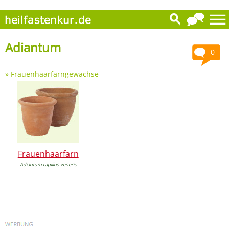
Adiantum
0
»
Frauenhaarfarngewächse
Frauenhaarfarn
Adiantum capillus-veneris