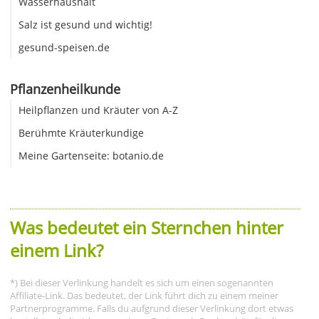
Wasserhaushalt
Salz ist gesund und wichtig!
gesund-speisen.de
Pflanzenheilkunde
Heilpflanzen und Kräuter von A-Z
Berühmte Kräuterkundige
Meine Gartenseite: botanio.de
Was bedeutet ein Sternchen hinter
einem Link?
*) Bei dieser Verlinkung handelt es sich um einen sogenannten
Affiliate-Link. Das bedeutet, der Link führt dich zu einem meiner
Partnerprogramme. Falls du aufgrund dieser Verlinkung dort etwas