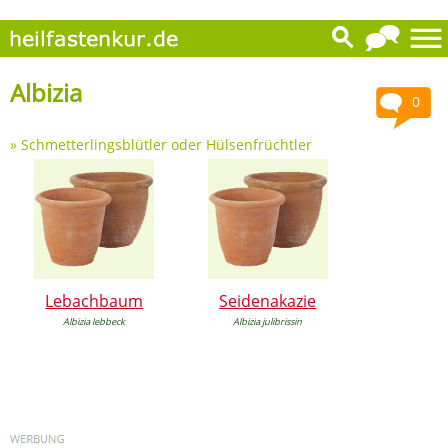
Albizia
0
»
Schmetterlingsblütler oder Hülsenfrüchtler
Lebachbaum
Seidenakazie
Albizia lebbeck
Albizia julibrissin