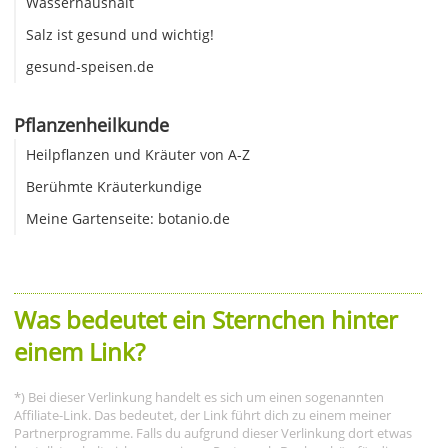
Wasserhaushalt
Salz ist gesund und wichtig!
gesund-speisen.de
Pflanzenheilkunde
Heilpflanzen und Kräuter von A-Z
Berühmte Kräuterkundige
Meine Gartenseite: botanio.de
Was bedeutet ein Sternchen hinter
einem Link?
*) Bei dieser Verlinkung handelt es sich um einen sogenannten
Affiliate-Link. Das bedeutet, der Link führt dich zu einem meiner
Partnerprogramme. Falls du aufgrund dieser Verlinkung dort etwas