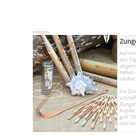
Zung
Auf un
des Ta
abgesto
neben 
säuber
Ein Zun
schnell
Zungen
Kupfer 
gut! 10
und ant