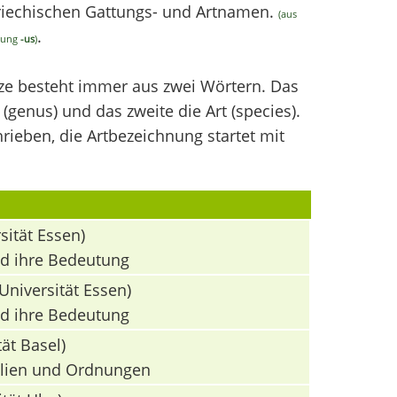
griechischen Gattungs- und Artnamen.
(aus
.
ndung
-us
)
nze besteht immer aus zwei Wörtern. Das
(genus) und das zweite die Art (species).
ieben, die Artbezeichnung startet mit
sität Essen)
nd ihre Bedeutung
Universität Essen)
nd ihre Bedeutung
ät Basel)
milien und Ordnungen