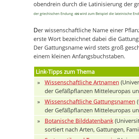
obendrein durch die Latinisierung der 
der griechischen Endung
-os
wird zum Beispiel die lateinische E
D
er wissenschaftliche Name einer Pfla
erste Wort bezeichnet dabei die Gattung 
Der Gattungsname wird stets groß geschr
einem kleinen Anfangsbuchstaben.
Link-Tipps zum Thema
»
Wissenschaftliche Artnamen
(Univer
der Gefäßpflanzen Mitteleuropas u
»
Wissenschaftliche Gattungsnamen
(
der Gefäßpflanzen Mitteleuropas u
»
Botanische Bilddatenbank
(Universit
sortiert nach Arten, Gattungen, Fa