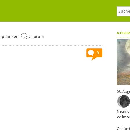
Aktuell
ilpflanzen
Forum
0
08. Aug
Neumon
Vollmon
Gehörst