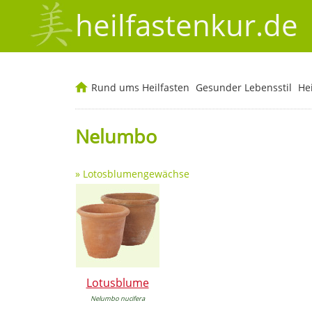
heilfastenkur.de
Rund ums Heilfasten
Gesunder Lebensstil
He
Nelumbo
»
Lotosblumengewächse
Lotusblume
Nelumbo nucifera