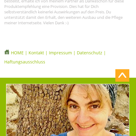
bestellst, erhalte ich von meinem Partner als Dankeschön für diese
Produktempfehlung eine Provision. Dies hat für Dich
selbstverständlich keinerlei Auswirkungen auf den Preis. Du
unterstützt damit den Erhalt, den weiteren Ausbau und die Pflege
meiner Internetseite. Vielen Dank :-)
HOME
|
Kontakt
|
Impressum
|
Datenschutz
|
Haftungsausschluss