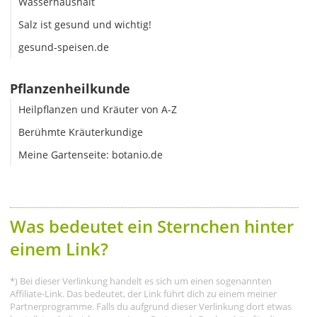
Wasserhaushalt
Salz ist gesund und wichtig!
gesund-speisen.de
Pflanzenheilkunde
Heilpflanzen und Kräuter von A-Z
Berühmte Kräuterkundige
Meine Gartenseite: botanio.de
Was bedeutet ein Sternchen hinter
einem Link?
*) Bei dieser Verlinkung handelt es sich um einen sogenannten
Affiliate-Link. Das bedeutet, der Link führt dich zu einem meiner
Partnerprogramme. Falls du aufgrund dieser Verlinkung dort etwas