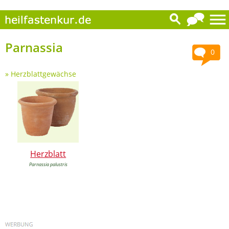
Parnassia
0
»
Herzblattgewächse
Herzblatt
Parnassia palustris