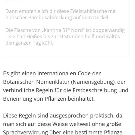
Dann empfehle ich dir diese Edelstahlflasche mit
hübscher Bambusabdeckung auf dem Deckel.
Die Flasche von „Kantine 51° Nord“ ist doppelwandig
– sie hält Heißes bis zu 10 Stunden heiß und Kaltes
den ganzen Tag kühl.
E
s gibt einen Internationalen Code der
Botanischen Nomenklatur (Namensgebung), der
verbindliche Regeln für die Erstbeschreibung und
Benennung von Pflanzen beinhaltet.
Diese Regeln sind ausgesprochen praktisch, da
man sich auf diese Weise weltweit ohne große
Sprachverwirrung über eine bestimmte Pflanze