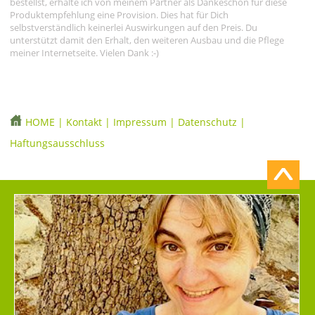
bestellst, erhalte ich von meinem Partner als Dankeschön für diese
Produktempfehlung eine Provision. Dies hat für Dich
selbstverständlich keinerlei Auswirkungen auf den Preis. Du
unterstützt damit den Erhalt, den weiteren Ausbau und die Pflege
meiner Internetseite. Vielen Dank :-)
HOME
|
Kontakt
|
Impressum
|
Datenschutz
|
Haftungsausschluss