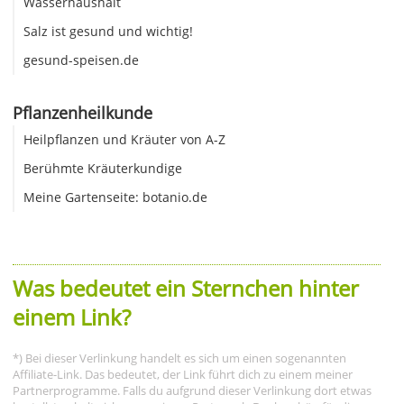
Wasserhaushalt
Salz ist gesund und wichtig!
gesund-speisen.de
Pflanzenheilkunde
Heilpflanzen und Kräuter von A-Z
Berühmte Kräuterkundige
Meine Gartenseite: botanio.de
Was bedeutet ein Sternchen hinter
einem Link?
*) Bei dieser Verlinkung handelt es sich um einen sogenannten
Affiliate-Link. Das bedeutet, der Link führt dich zu einem meiner
Partnerprogramme. Falls du aufgrund dieser Verlinkung dort etwas