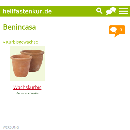
Benincasa
0
»
Kürbisgewächse
Wachskürbis
Benincasa hispida