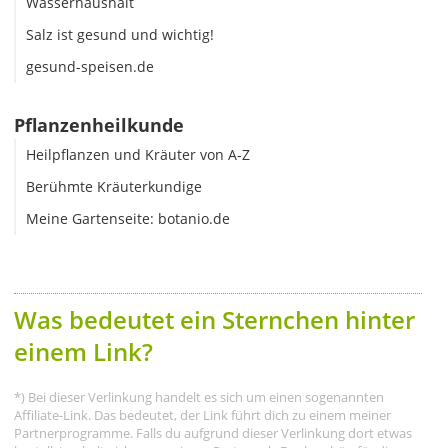
Wasserhaushalt
Salz ist gesund und wichtig!
gesund-speisen.de
Pflanzenheilkunde
Heilpflanzen und Kräuter von A-Z
Berühmte Kräuterkundige
Meine Gartenseite: botanio.de
Was bedeutet ein Sternchen hinter
einem Link?
*) Bei dieser Verlinkung handelt es sich um einen sogenannten
Affiliate-Link. Das bedeutet, der Link führt dich zu einem meiner
Partnerprogramme. Falls du aufgrund dieser Verlinkung dort etwas