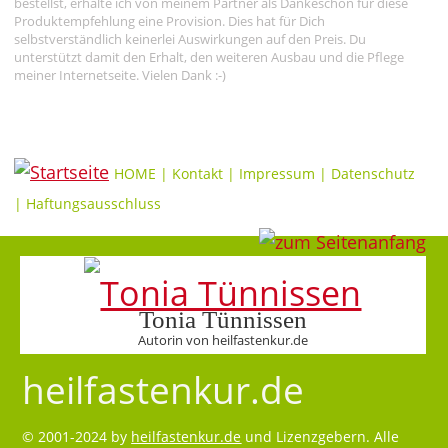
bestellst, erhalte ich von meinem Partner als Dankeschön für diese
Produktempfehlung eine Provision. Dies hat für Dich
selbstverständlich keinerlei Auswirkungen auf den Preis. Du
unterstützt damit den Erhalt, den weiteren Ausbau und die Pflege
meiner Internetseite. Vielen Dank :-)
HOME
|
Kontakt
|
Impressum
|
Datenschutz
|
Haftungsausschluss
Tonia Tünnissen
Autorin von heilfastenkur.de
heilfastenkur.de
© 2001-2024 by
heilfastenkur.de
und Lizenzgebern. Alle