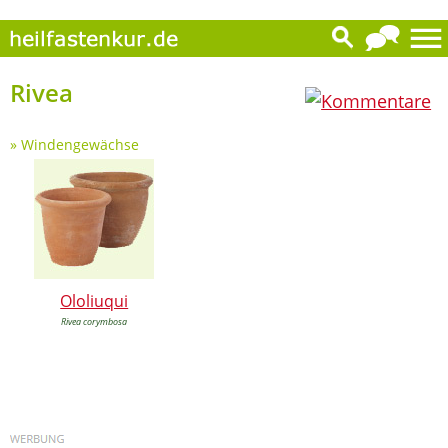
0
Rivea
»
Windengewächse
Ololiuqui
Rivea corymbosa