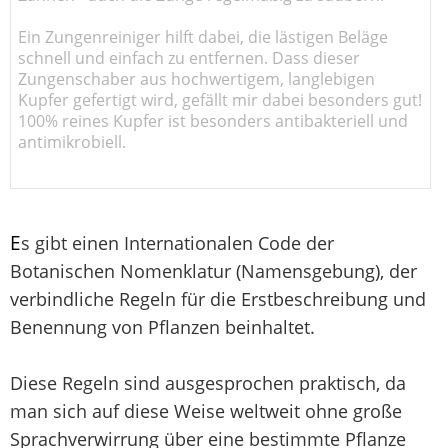
Ein Zungenreiniger hilft dabei, die lästigen Beläge
schnell und einfach zu entfernen. Dass dieser
Zungenschaber aus hochwertigem, langlebigen
Kupfer gefertigt wird, gefällt mir dabei besonders gut!
100% reines Kupfer ist besonders antibakteriell und
antimikrobiell.
E
s gibt einen Internationalen Code der
Botanischen Nomenklatur (Namensgebung), der
verbindliche Regeln für die Erstbeschreibung und
Benennung von Pflanzen beinhaltet.
Diese Regeln sind ausgesprochen praktisch, da
man sich auf diese Weise weltweit ohne große
Sprachverwirrung über eine bestimmte Pflanze