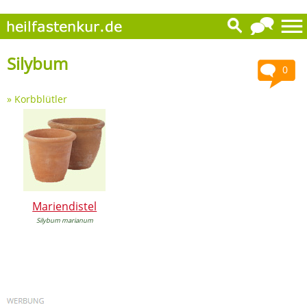
Silybum
0
»
Korbblütler
Mariendistel
Silybum marianum