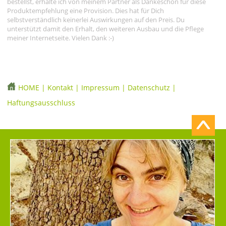
bestellst, erhalte ich von meinem Partner als Dankeschön für diese
Produktempfehlung eine Provision. Dies hat für Dich
selbstverständlich keinerlei Auswirkungen auf den Preis. Du
unterstützt damit den Erhalt, den weiteren Ausbau und die Pflege
meiner Internetseite. Vielen Dank :-)
HOME
|
Kontakt
|
Impressum
|
Datenschutz
|
Haftungsausschluss