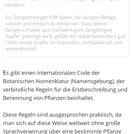
säubern.
Ein Zungenreiniger hilft dabei, die lästigen Beläge
schnell und einfach zu entfernen. Dass dieser
Zungenschaber aus hochwertigem, langlebigen
Kupfer gefertigt wird, gefällt mir dabei besonders gut!
100% reines Kupfer ist besonders antibakteriell und
antimikrobiell.
E
s gibt einen Internationalen Code der
Botanischen Nomenklatur (Namensgebung), der
verbindliche Regeln für die Erstbeschreibung und
Benennung von Pflanzen beinhaltet.
Diese Regeln sind ausgesprochen praktisch, da
man sich auf diese Weise weltweit ohne große
Sprachverwirrung über eine bestimmte Pflanze