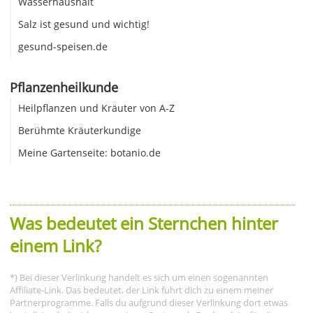
Wasserhaushalt
Salz ist gesund und wichtig!
gesund-speisen.de
Pflanzenheilkunde
Heilpflanzen und Kräuter von A-Z
Berühmte Kräuterkundige
Meine Gartenseite: botanio.de
Was bedeutet ein Sternchen hinter
einem Link?
*) Bei dieser Verlinkung handelt es sich um einen sogenannten
Affiliate-Link. Das bedeutet, der Link führt dich zu einem meiner
Partnerprogramme. Falls du aufgrund dieser Verlinkung dort etwas