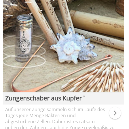
*
Zungenschaber aus Kupfer
Auf unserer Zunge sammeln sich im Laufe des
Tages jede Menge Bakterien und
abgestorbene Zellen. Daher ist es ratsam -
neben den Zähnen - auch die Zunge regelmäßig zu