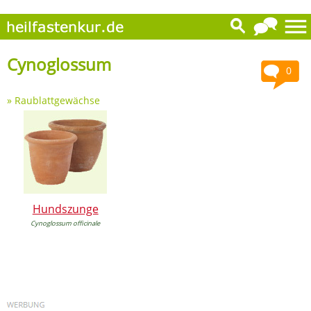
Cynoglossum
0
»
Raublattgewächse
Hundszunge
Cynoglossum officinale