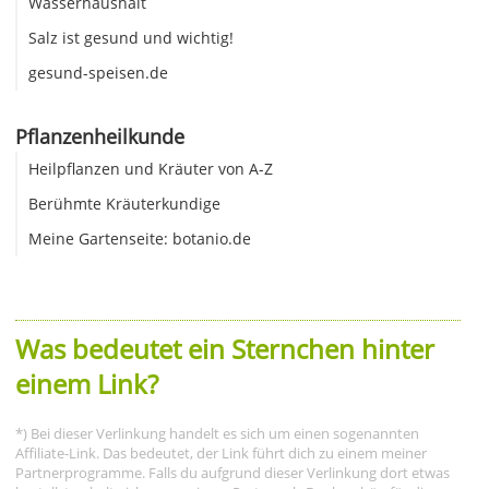
Wasserhaushalt
Salz ist gesund und wichtig!
gesund-speisen.de
Pflanzenheilkunde
Heilpflanzen und Kräuter von A-Z
Berühmte Kräuterkundige
Meine Gartenseite: botanio.de
Was bedeutet ein Sternchen hinter
einem Link?
*) Bei dieser Verlinkung handelt es sich um einen sogenannten
Affiliate-Link. Das bedeutet, der Link führt dich zu einem meiner
Partnerprogramme. Falls du aufgrund dieser Verlinkung dort etwas