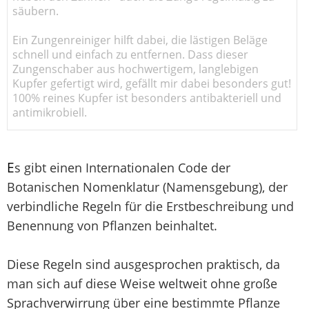
säubern.
Ein Zungenreiniger hilft dabei, die lästigen Beläge
schnell und einfach zu entfernen. Dass dieser
Zungenschaber aus hochwertigem, langlebigen
Kupfer gefertigt wird, gefällt mir dabei besonders gut!
100% reines Kupfer ist besonders antibakteriell und
antimikrobiell.
E
s gibt einen Internationalen Code der
Botanischen Nomenklatur (Namensgebung), der
verbindliche Regeln für die Erstbeschreibung und
Benennung von Pflanzen beinhaltet.
Diese Regeln sind ausgesprochen praktisch, da
man sich auf diese Weise weltweit ohne große
Sprachverwirrung über eine bestimmte Pflanze