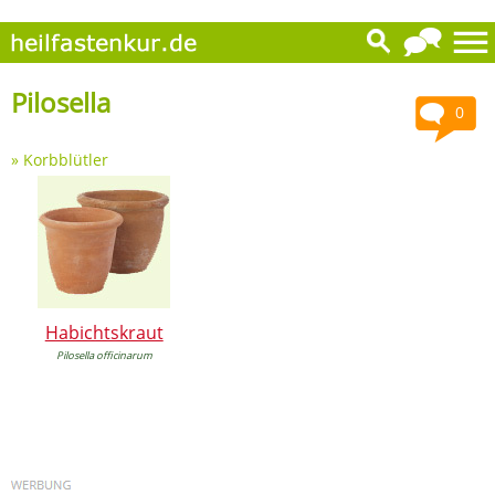
Pilosella
0
»
Korbblütler
Habichtskraut
Pilosella officinarum