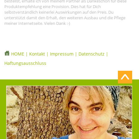
bestellst, erhalte ich von meinem Partner als Dankeschön für diese
Produktempfehlung eine Provision. Dies hat für Dich
selbstverständlich keinerlei Auswirkungen auf den Preis. Du
unterstützt damit den Erhalt, den weiteren Ausbau und die Pflege
meiner Internetseite. Vielen Dank :-)
HOME
|
Kontakt
|
Impressum
|
Datenschutz
|
Haftungsausschluss