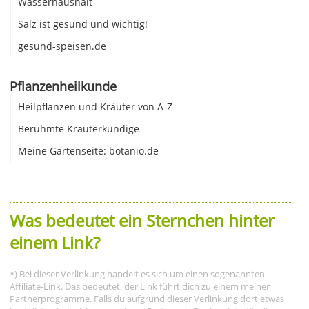
Wasserhaushalt
Salz ist gesund und wichtig!
gesund-speisen.de
Pflanzenheilkunde
Heilpflanzen und Kräuter von A-Z
Berühmte Kräuterkundige
Meine Gartenseite: botanio.de
Was bedeutet ein Sternchen hinter
einem Link?
*) Bei dieser Verlinkung handelt es sich um einen sogenannten
Affiliate-Link. Das bedeutet, der Link führt dich zu einem meiner
Partnerprogramme. Falls du aufgrund dieser Verlinkung dort etwas