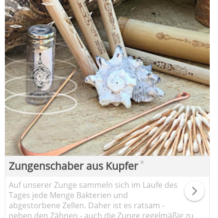
*
Zungenschaber aus Kupfer
Auf unserer Zunge sammeln sich im Laufe des
Tages jede Menge Bakterien und
abgestorbene Zellen. Daher ist es ratsam -
neben den Zähnen - auch die Zunge regelmäßig zu