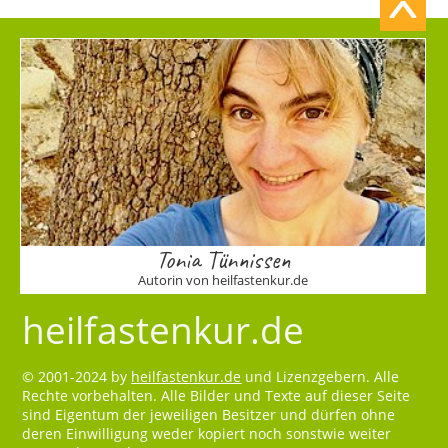
Tonia Tünnissen
Autorin von heilfastenkur.de
heilfastenkur.de
© 2001-2024 by
heilfastenkur.de
und Lizenzgebern. Alle
Rechte vorbehalten. Alle Bilder und Texte auf dieser Seite
sind Eigentum der jeweiligen Besitzer und dürfen ohne
deren Einwilligung weder kopiert noch sonstwie weiter