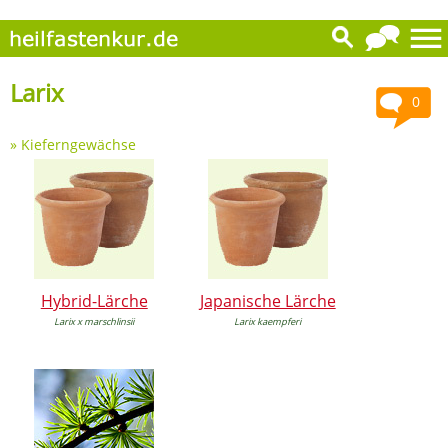
Larix
0
»
Kieferngewächse
Hybrid-Lärche
Japanische Lärche
Larix x marschlinsii
Larix kaempferi