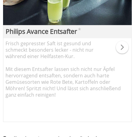
*
Philips Avance Entsafter
Frisch gepresster Saft ist gesund und
schmeckt besonders lecker - nicht nur
während einer Heilfasten-Kur.
Mit diesem Entsafter lassen sich nicht nur Äpfel
hervorragend entsaften, sondern auch harte
Gemüsesorten wie Rote Bete, Kartoffeln oder
Möhren! Spritzt nicht! Und lässt sich anschließend
ganz einfach reinigen!