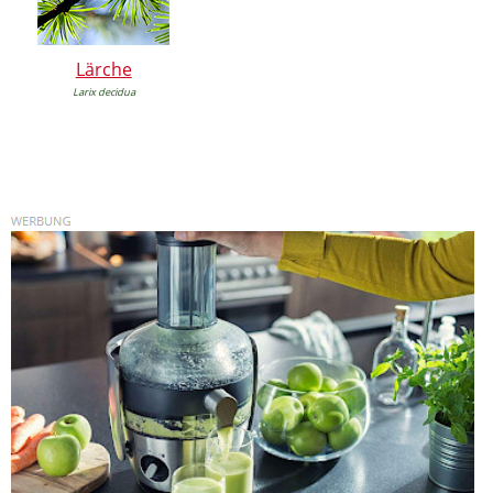
Lärche
Larix decidua