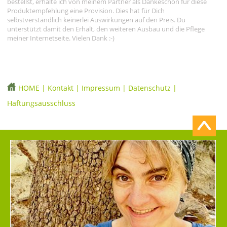
bestellst, erhalte ich von meinem Partner als Dankeschön für diese
Produktempfehlung eine Provision. Dies hat für Dich
selbstverständlich keinerlei Auswirkungen auf den Preis. Du
unterstützt damit den Erhalt, den weiteren Ausbau und die Pflege
meiner Internetseite. Vielen Dank :-)
HOME
|
Kontakt
|
Impressum
|
Datenschutz
|
Haftungsausschluss