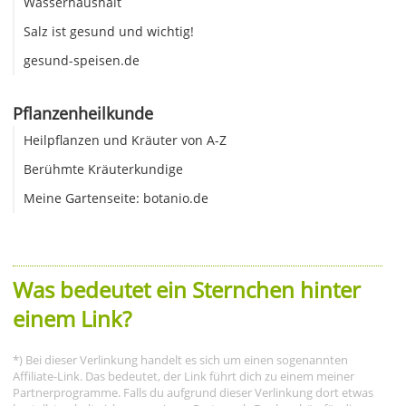
Wasserhaushalt
Salz ist gesund und wichtig!
gesund-speisen.de
Pflanzenheilkunde
Heilpflanzen und Kräuter von A-Z
Berühmte Kräuterkundige
Meine Gartenseite: botanio.de
Was bedeutet ein Sternchen hinter
einem Link?
*) Bei dieser Verlinkung handelt es sich um einen sogenannten
Affiliate-Link. Das bedeutet, der Link führt dich zu einem meiner
Partnerprogramme. Falls du aufgrund dieser Verlinkung dort etwas