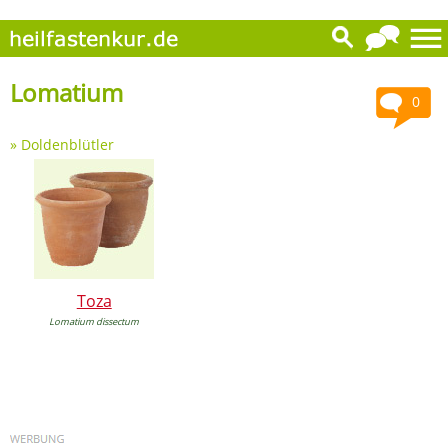
Lomatium
0
»
Doldenblütler
Toza
Lomatium dissectum