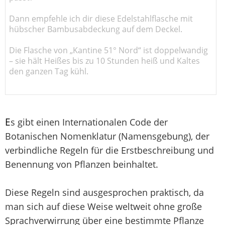
Dann empfehle ich dir diese Edelstahlflasche mit
hübscher Bambusabdeckung auf dem Deckel.
Die Flasche von „Kantine 51° Nord“ ist doppelwandig
– sie hält Heißes bis zu 10 Stunden heiß und Kaltes
den ganzen Tag kühl.
E
s gibt einen Internationalen Code der
Botanischen Nomenklatur (Namensgebung), der
verbindliche Regeln für die Erstbeschreibung und
Benennung von Pflanzen beinhaltet.
Diese Regeln sind ausgesprochen praktisch, da
man sich auf diese Weise weltweit ohne große
Sprachverwirrung über eine bestimmte Pflanze