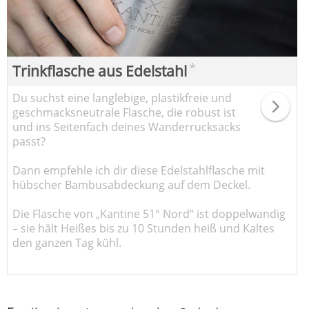
*
Trinkflasche aus Edelstahl
Du suchst eine langlebige, plastikfreie und
geschmacksneutrale Flasche, die robust ist
und ins Seitenfach deines Wanderrucksacks
passt?
Dann empfehle ich dir diese Edelstahlflasche mit
hübscher Bambusabdeckung auf dem Deckel.
Die Flasche von „Kantine 51° Nord“ ist doppelwandig
– sie hält Heißes bis zu 10 Stunden heiß und Kaltes
den ganzen Tag kühl.