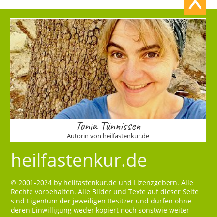
Tonia Tünnissen
Autorin von heilfastenkur.de
heilfastenkur.de
© 2001-2024 by
heilfastenkur.de
und Lizenzgebern. Alle
Rechte vorbehalten. Alle Bilder und Texte auf dieser Seite
sind Eigentum der jeweiligen Besitzer und dürfen ohne
deren Einwilligung weder kopiert noch sonstwie weiter