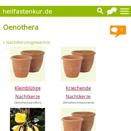
Oenothera
0
»
Nachtkerzengewächse
Kleinblütige
Kriechende
Nachtkerze
Nachtkerze
Oenothera parviflora
Oenothera missouriensis