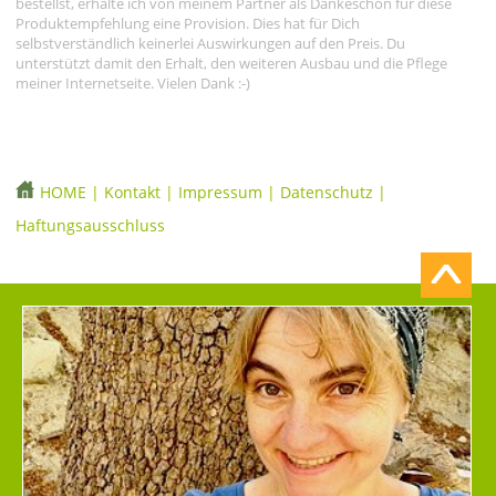
bestellst, erhalte ich von meinem Partner als Dankeschön für diese
Produktempfehlung eine Provision. Dies hat für Dich
selbstverständlich keinerlei Auswirkungen auf den Preis. Du
unterstützt damit den Erhalt, den weiteren Ausbau und die Pflege
meiner Internetseite. Vielen Dank :-)
HOME
|
Kontakt
|
Impressum
|
Datenschutz
|
Haftungsausschluss