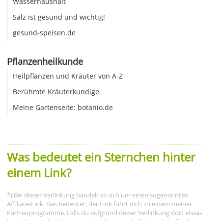
Wasserhaushalt
Salz ist gesund und wichtig!
gesund-speisen.de
Pflanzenheilkunde
Heilpflanzen und Kräuter von A-Z
Berühmte Kräuterkundige
Meine Gartenseite: botanio.de
Was bedeutet ein Sternchen hinter
einem Link?
*) Bei dieser Verlinkung handelt es sich um einen sogenannten
Affiliate-Link. Das bedeutet, der Link führt dich zu einem meiner
Partnerprogramme. Falls du aufgrund dieser Verlinkung dort etwas