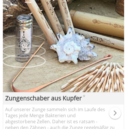
*
Zungenschaber aus Kupfer
Auf unserer Zunge sammeln sich im Laufe des
Tages jede Menge Bakterien und
abgestorbene Zellen. Daher ist es ratsam -
neben den Zähnen - auch die Zunge regelmäßig zu