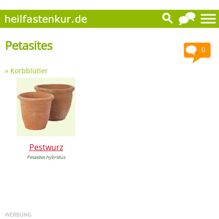
Petasites
0
»
Korbblütler
Pestwurz
Petasites hybridus