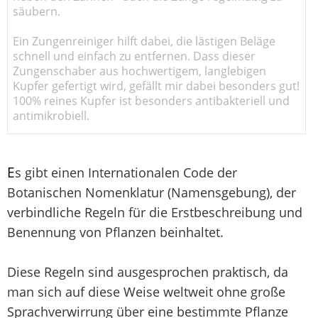
säubern.
Ein Zungenreiniger hilft dabei, die lästigen Beläge
schnell und einfach zu entfernen. Dass dieser
Zungenschaber aus hochwertigem, langlebigen
Kupfer gefertigt wird, gefällt mir dabei besonders gut!
100% reines Kupfer ist besonders antibakteriell und
antimikrobiell.
E
s gibt einen Internationalen Code der
Botanischen Nomenklatur (Namensgebung), der
verbindliche Regeln für die Erstbeschreibung und
Benennung von Pflanzen beinhaltet.
Diese Regeln sind ausgesprochen praktisch, da
man sich auf diese Weise weltweit ohne große
Sprachverwirrung über eine bestimmte Pflanze