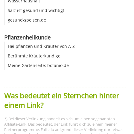
Wasserhaushalt
Salz ist gesund und wichtig!
gesund-speisen.de
Pflanzenheilkunde
Heilpflanzen und Kräuter von A-Z
Berühmte Kräuterkundige
Meine Gartenseite: botanio.de
Was bedeutet ein Sternchen hinter
einem Link?
*) Bei dieser Verlinkung handelt es sich um einen sogenannten
Affiliate-Link. Das bedeutet, der Link führt dich zu einem meiner
Partnerprogramme. Falls du aufgrund dieser Verlinkung dort etwas