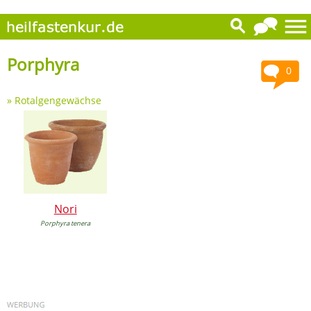
Porphyra
0
»
Rotalgengewächse
Nori
Porphyra tenera