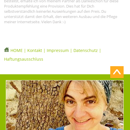
bestellst, erhalte ich von meinem Partner als Dankeschön für diese
Produktempfehlung eine Provision. Dies hat für Dich
selbstverständlich keinerlei Auswirkungen auf den Preis. Du
unterstützt damit den Erhalt, den weiteren Ausbau und die Pflege
meiner Internetseite. Vielen Dank :-)
HOME
|
Kontakt
|
Impressum
|
Datenschutz
|
Haftungsausschluss