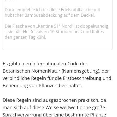
Dann empfehle ich dir diese Edelstahlflasche mit
hübscher Bambusabdeckung auf dem Deckel.
Die Flasche von „Kantine 51° Nord“ ist doppelwandig
– sie hält Heißes bis zu 10 Stunden heiß und Kaltes
den ganzen Tag kühl.
E
s gibt einen Internationalen Code der
Botanischen Nomenklatur (Namensgebung), der
verbindliche Regeln für die Erstbeschreibung und
Benennung von Pflanzen beinhaltet.
Diese Regeln sind ausgesprochen praktisch, da
man sich auf diese Weise weltweit ohne große
Sprachverwirrung über eine bestimmte Pflanze