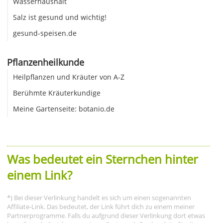
Wasserhaushalt
Salz ist gesund und wichtig!
gesund-speisen.de
Pflanzenheilkunde
Heilpflanzen und Kräuter von A-Z
Berühmte Kräuterkundige
Meine Gartenseite: botanio.de
Was bedeutet ein Sternchen hinter
einem Link?
*) Bei dieser Verlinkung handelt es sich um einen sogenannten
Affiliate-Link. Das bedeutet, der Link führt dich zu einem meiner
Partnerprogramme. Falls du aufgrund dieser Verlinkung dort etwas