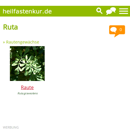
Ruta
0
»
Rautengewächse
Raute
Ruta graveolens