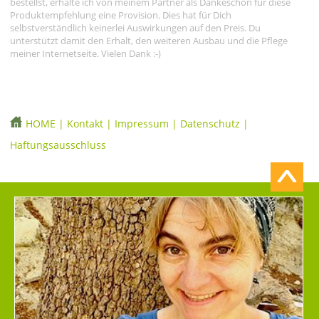
bestellst, erhalte ich von meinem Partner als Dankeschön für diese
Produktempfehlung eine Provision. Dies hat für Dich
selbstverständlich keinerlei Auswirkungen auf den Preis. Du
unterstützt damit den Erhalt, den weiteren Ausbau und die Pflege
meiner Internetseite. Vielen Dank :-)
HOME
|
Kontakt
|
Impressum
|
Datenschutz
|
Haftungsausschluss