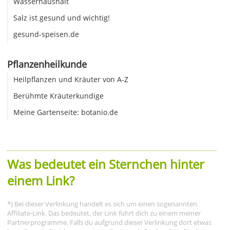
Wasserhaushalt
Salz ist gesund und wichtig!
gesund-speisen.de
Pflanzenheilkunde
Heilpflanzen und Kräuter von A-Z
Berühmte Kräuterkundige
Meine Gartenseite: botanio.de
Was bedeutet ein Sternchen hinter
einem Link?
*) Bei dieser Verlinkung handelt es sich um einen sogenannten
Affiliate-Link. Das bedeutet, der Link führt dich zu einem meiner
Partnerprogramme. Falls du aufgrund dieser Verlinkung dort etwas