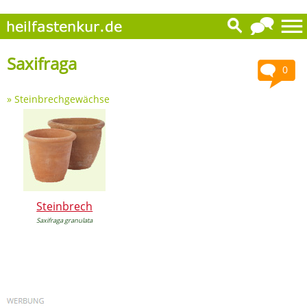
Saxifraga
0
»
Steinbrechgewächse
Steinbrech
Saxifraga granulata