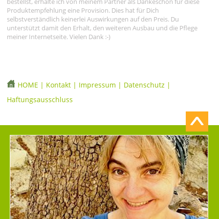
bestellst, erhalte ich von meinem Partner als Dankeschön für diese
Produktempfehlung eine Provision. Dies hat für Dich
selbstverständlich keinerlei Auswirkungen auf den Preis. Du
unterstützt damit den Erhalt, den weiteren Ausbau und die Pflege
meiner Internetseite. Vielen Dank :-)
HOME
|
Kontakt
|
Impressum
|
Datenschutz
|
Haftungsausschluss