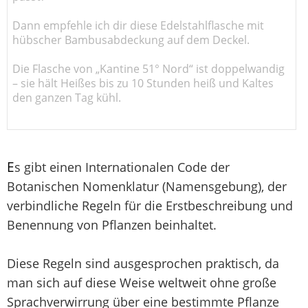
Dann empfehle ich dir diese Edelstahlflasche mit
hübscher Bambusabdeckung auf dem Deckel.
Die Flasche von „Kantine 51° Nord“ ist doppelwandig
– sie hält Heißes bis zu 10 Stunden heiß und Kaltes
den ganzen Tag kühl.
E
s gibt einen Internationalen Code der
Botanischen Nomenklatur (Namensgebung), der
verbindliche Regeln für die Erstbeschreibung und
Benennung von Pflanzen beinhaltet.
Diese Regeln sind ausgesprochen praktisch, da
man sich auf diese Weise weltweit ohne große
Sprachverwirrung über eine bestimmte Pflanze