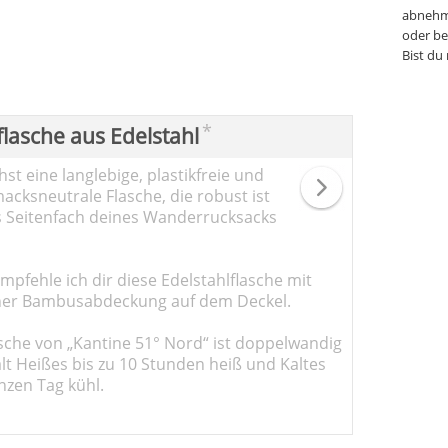
abnehm
oder be
Bist du
*
flasche aus Edelstahl
st eine langlebige, plastikfreie und
cksneutrale Flasche, die robust ist
s Seitenfach deines Wanderrucksacks
pfehle ich dir diese Edelstahlflasche mit
er Bambusabdeckung auf dem Deckel.
sche von „Kantine 51° Nord“ ist doppelwandig
ält Heißes bis zu 10 Stunden heiß und Kaltes
nzen Tag kühl.