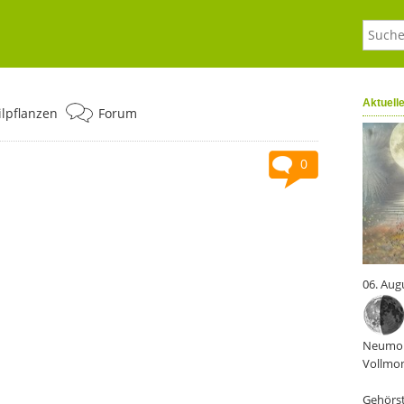
Aktuell
ilpflanzen
Forum
0
06. Aug
Neumon
Vollmon
Gehörst