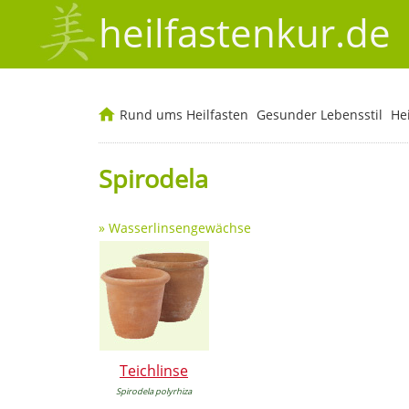
heilfastenkur.de
Rund ums Heilfasten
Gesunder Lebensstil
He
Spirodela
»
Wasserlinsengewächse
Teichlinse
Spirodela polyrhiza