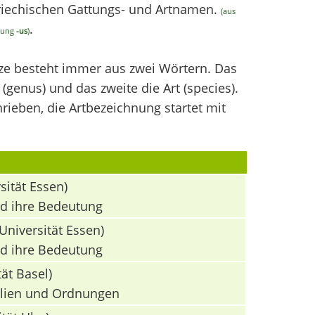
griechischen Gattungs- und Artnamen.
(aus
.
ndung
-us
)
nze besteht immer aus zwei Wörtern. Das
(genus) und das zweite die Art (species).
ieben, die Artbezeichnung startet mit
sität Essen)
nd ihre Bedeutung
Universität Essen)
nd ihre Bedeutung
ät Basel)
milien und Ordnungen