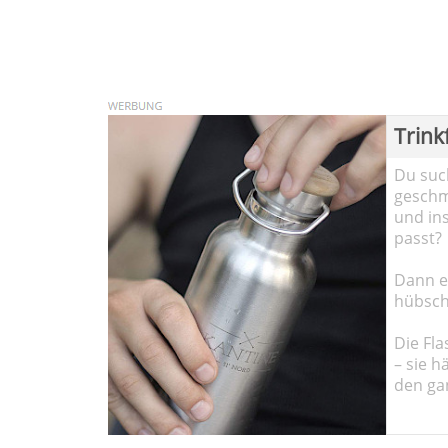
Trink
Du such
geschma
und in
passt?
Dann em
hübsch
Die Fla
– sie h
den ga