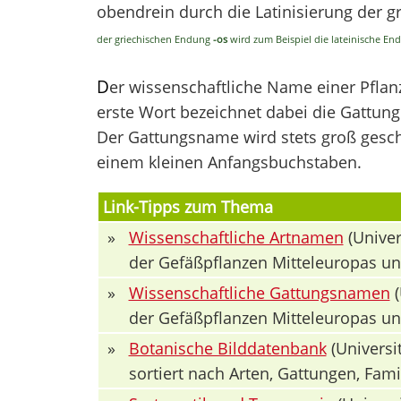
obendrein durch die Latinisierung der 
der griechischen Endung
-os
wird zum Beispiel die lateinische E
D
er wissenschaftliche Name einer Pfla
erste Wort bezeichnet dabei die Gattung 
Der Gattungsname wird stets groß geschr
einem kleinen Anfangsbuchstaben.
Link-Tipps zum Thema
»
Wissenschaftliche Artnamen
(Univer
der Gefäßpflanzen Mitteleuropas u
»
Wissenschaftliche Gattungsnamen
(
der Gefäßpflanzen Mitteleuropas u
»
Botanische Bilddatenbank
(Universit
sortiert nach Arten, Gattungen, Fa