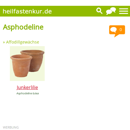
Asphodeline
0
»
Affodillgewächse
Junkerlilie
Asphodeline lutea