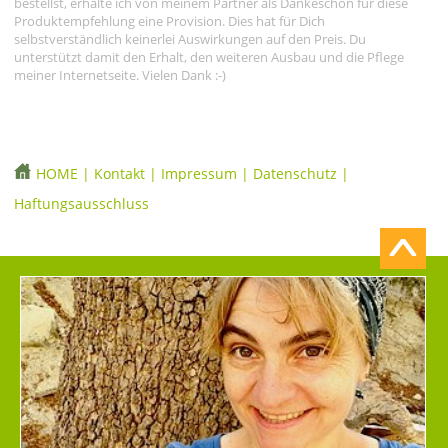
bestellst, erhalte ich von meinem Partner als Dankeschön für diese
Produktempfehlung eine Provision. Dies hat für Dich
selbstverständlich keinerlei Auswirkungen auf den Preis. Du
unterstützt damit den Erhalt, den weiteren Ausbau und die Pflege
meiner Internetseite. Vielen Dank :-)
HOME
|
Kontakt
|
Impressum
|
Datenschutz
|
Haftungsausschluss