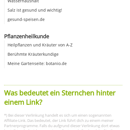
Wasserhaushalt
Salz ist gesund und wichtig!
gesund-speisen.de
Pflanzenheilkunde
Heilpflanzen und Kräuter von A-Z
Berühmte Kräuterkundige
Meine Gartenseite: botanio.de
Was bedeutet ein Sternchen hinter
einem Link?
*) Bei dieser Verlinkung handelt es sich um einen sogenannten
Affiliate-Link. Das bedeutet, der Link führt dich zu einem meiner
Partnerprogramme. Falls du aufgrund dieser Verlinkung dort etwas