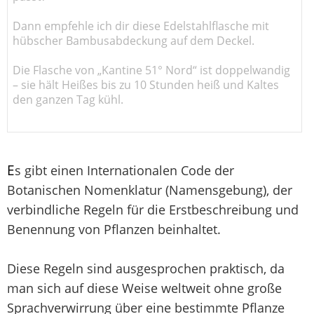
Dann empfehle ich dir diese Edelstahlflasche mit
hübscher Bambusabdeckung auf dem Deckel.
Die Flasche von „Kantine 51° Nord“ ist doppelwandig
– sie hält Heißes bis zu 10 Stunden heiß und Kaltes
den ganzen Tag kühl.
E
s gibt einen Internationalen Code der
Botanischen Nomenklatur (Namensgebung), der
verbindliche Regeln für die Erstbeschreibung und
Benennung von Pflanzen beinhaltet.
Diese Regeln sind ausgesprochen praktisch, da
man sich auf diese Weise weltweit ohne große
Sprachverwirrung über eine bestimmte Pflanze