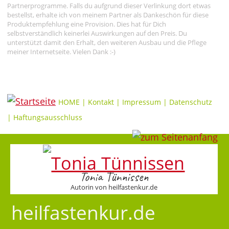
Partnerprogramme. Falls du aufgrund dieser Verlinkung dort etwas
bestellst, erhalte ich von meinem Partner als Dankeschön für diese
Produktempfehlung eine Provision. Dies hat für Dich
selbstverständlich keinerlei Auswirkungen auf den Preis. Du
unterstützt damit den Erhalt, den weiteren Ausbau und die Pflege
meiner Internetseite. Vielen Dank :-)
HOME
|
Kontakt
|
Impressum
|
Datenschutz
|
Haftungsausschluss
Tonia Tünnissen
Autorin von heilfastenkur.de
heilfastenkur.de