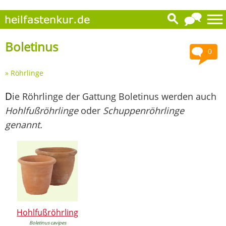
Boletinus
0
»
Röhrlinge
D
ie Röhrlinge der Gattung Boletinus werden auch
Hohlfußröhrlinge
oder
Schuppenröhrlinge
genannt.
Hohlfußröhrling
Boletinus cavipes