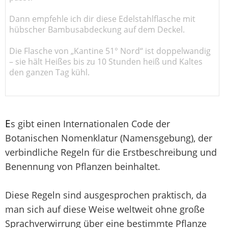
Dann empfehle ich dir diese Edelstahlflasche mit
hübscher Bambusabdeckung auf dem Deckel.
Die Flasche von „Kantine 51° Nord“ ist doppelwandig
– sie hält Heißes bis zu 10 Stunden heiß und Kaltes
den ganzen Tag kühl.
E
s gibt einen Internationalen Code der
Botanischen Nomenklatur (Namensgebung), der
verbindliche Regeln für die Erstbeschreibung und
Benennung von Pflanzen beinhaltet.
Diese Regeln sind ausgesprochen praktisch, da
man sich auf diese Weise weltweit ohne große
Sprachverwirrung über eine bestimmte Pflanze