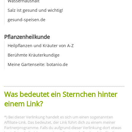
Wasserhaushalt
Salz ist gesund und wichtig!
gesund-speisen.de
Pflanzenheilkunde
Heilpflanzen und Kräuter von A-Z
Berühmte Kräuterkundige
Meine Gartenseite: botanio.de
Was bedeutet ein Sternchen hinter
einem Link?
*) Bei dieser Verlinkung handelt es sich um einen sogenannten
Affiliate-Link. Das bedeutet, der Link führt dich zu einem meiner
Partnerprogramme. Falls du aufgrund dieser Verlinkung dort etwas