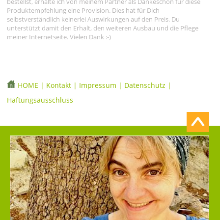
bestellst, erhalte ich von meinem Partner als Dankeschön für diese
Produktempfehlung eine Provision. Dies hat für Dich
selbstverständlich keinerlei Auswirkungen auf den Preis. Du
unterstützt damit den Erhalt, den weiteren Ausbau und die Pflege
meiner Internetseite. Vielen Dank :-)
HOME
|
Kontakt
|
Impressum
|
Datenschutz
|
Haftungsausschluss