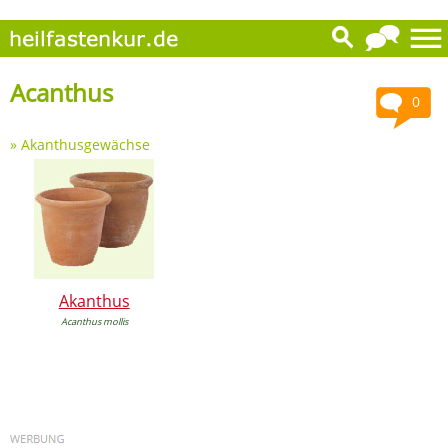
Acanthus
0
»
Akanthusgewächse
Akanthus
Acanthus mollis