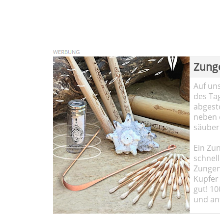
Zung
Auf un
des Ta
abgesto
neben 
säuber
Ein Zun
schnell
Zungen
Kupfer 
gut! 10
und ant