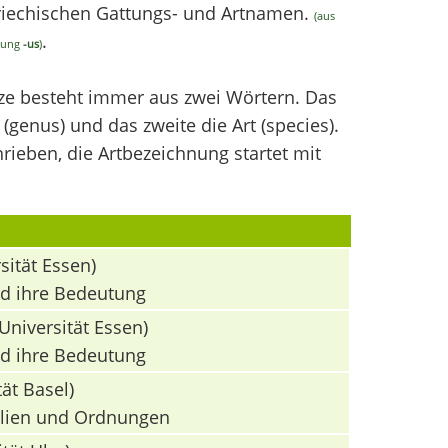
griechischen Gattungs- und Artnamen.
(aus
.
ndung
-us
)
nze besteht immer aus zwei Wörtern. Das
(genus) und das zweite die Art (species).
ieben, die Artbezeichnung startet mit
sität Essen)
nd ihre Bedeutung
Universität Essen)
nd ihre Bedeutung
ät Basel)
milien und Ordnungen