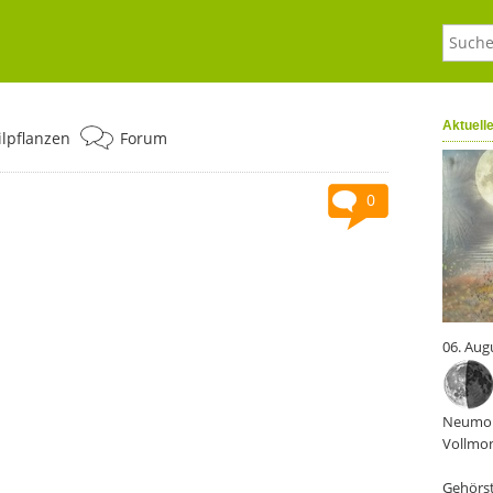
Aktuell
ilpflanzen
Forum
0
06. Aug
Neumon
Vollmon
Gehörst