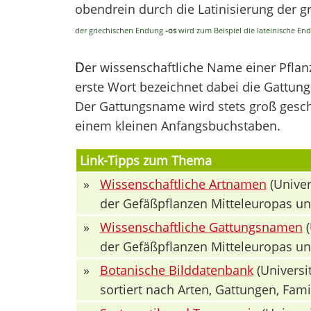
obendrein durch die Latinisierung der 
der griechischen Endung
-os
wird zum Beispiel die lateinische E
D
er wissenschaftliche Name einer Pfla
erste Wort bezeichnet dabei die Gattung 
Der Gattungsname wird stets groß geschr
einem kleinen Anfangsbuchstaben.
Link-Tipps zum Thema
»
Wissenschaftliche Artnamen
(Univer
der Gefäßpflanzen Mitteleuropas u
»
Wissenschaftliche Gattungsnamen
(
der Gefäßpflanzen Mitteleuropas u
»
Botanische Bilddatenbank
(Universit
sortiert nach Arten, Gattungen, Fa