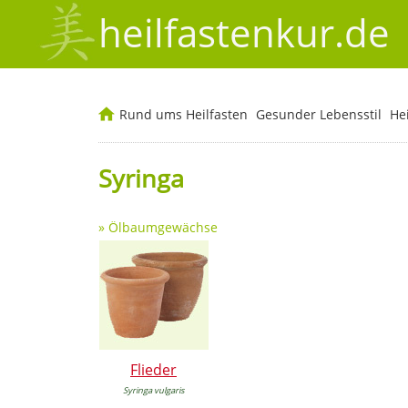
heilfastenkur.de
Rund ums Heilfasten
Gesunder Lebensstil
He
Syringa
»
Ölbaumgewächse
Flieder
Syringa vulgaris