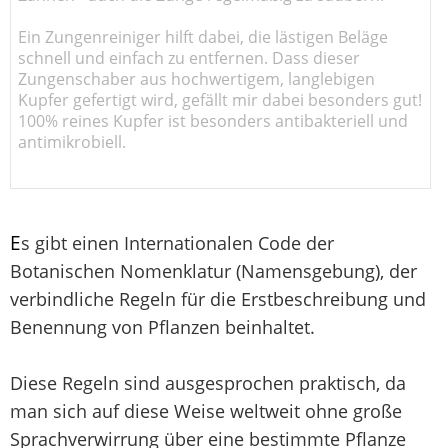
Ein Zungenreiniger hilft dabei, die lästigen Beläge
schnell und einfach zu entfernen. Dass dieser
Zungenschaber aus hochwertigem, langlebigen
Kupfer gefertigt wird, gefällt mir dabei besonders gut!
100% reines Kupfer ist besonders antibakteriell und
antimikrobiell.
E
s gibt einen Internationalen Code der
Botanischen Nomenklatur (Namensgebung), der
verbindliche Regeln für die Erstbeschreibung und
Benennung von Pflanzen beinhaltet.
Diese Regeln sind ausgesprochen praktisch, da
man sich auf diese Weise weltweit ohne große
Sprachverwirrung über eine bestimmte Pflanze