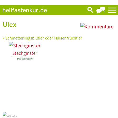
0
Ulex
»
Schmetterlingsblütler oder Hülsenfrüchtler
Stechginster
Ulex europaeus