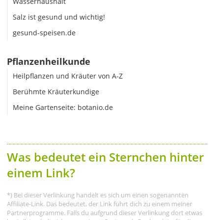
Wasserhaushalt
Salz ist gesund und wichtig!
gesund-speisen.de
Pflanzenheilkunde
Heilpflanzen und Kräuter von A-Z
Berühmte Kräuterkundige
Meine Gartenseite: botanio.de
Was bedeutet ein Sternchen hinter
einem Link?
*) Bei dieser Verlinkung handelt es sich um einen sogenannten
Affiliate-Link. Das bedeutet, der Link führt dich zu einem meiner
Partnerprogramme. Falls du aufgrund dieser Verlinkung dort etwas