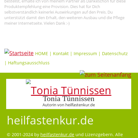
bestellst, erhalte ich von meinem Partner als Dankeschön für diese
Produktempfehlung eine Provision. Dies hat für Dich
selbstverständlich keinerlei Auswirkungen auf den Preis. Du
unterstützt damit den Erhalt, den weiteren Ausbau und die Pflege
meiner Internetseite. Vielen Dank :-)
HOME
|
Kontakt
|
Impressum
|
Datenschutz
|
Haftungsausschluss
Tonia Tünnissen
Autorin von heilfastenkur.de
heilfastenkur.de
© 2001-2024 by
heilfastenkur.de
und Lizenzgebern. Alle