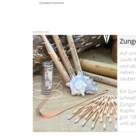
Cerastium arvense
Zung
Auf un
Laufe 
und abg
neben 
säuber
Ein Zun
schnell
Zungen
Kupfer 
gut! 10
und ant